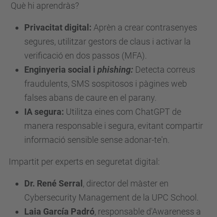
Què hi aprendràs?
.
u
Privacitat digital:
Aprèn a crear contrasenyes
p
segures, utilitzar gestors de claus i activar la
c
verificació en dos passos (MFA).
.
Enginyeria social i
phishing:
Detecta correus
e
fraudulents, SMS sospitosos i pàgines web
d
falses abans de caure en el parany.
u
IA segura:
Utilitza eines com ChatGPT de
/
manera responsable i segura, evitant compartir
c
informació sensible sense adonar-te'n.
a
Impartit per experts en seguretat digital:
/
e
Dr. René Serral
, director del màster en
s
Cybersecurity Management de la UPC School.
d
Laia García Padró
, responsable d'Awareness a