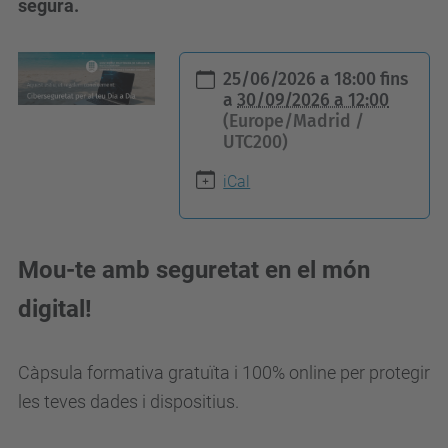
segura.
h
25/06/2026 a 18:00
fins
t
a
30/09/2026 a 12:00
(Europe/Madrid /
t
UTC200)
p
s
iCal
:
/
Mou-te amb seguretat en el món
/
a
digital!
l
u
Càpsula formativa gratuïta i 100% online per protegir
m
les teves dades i dispositius.
n
i