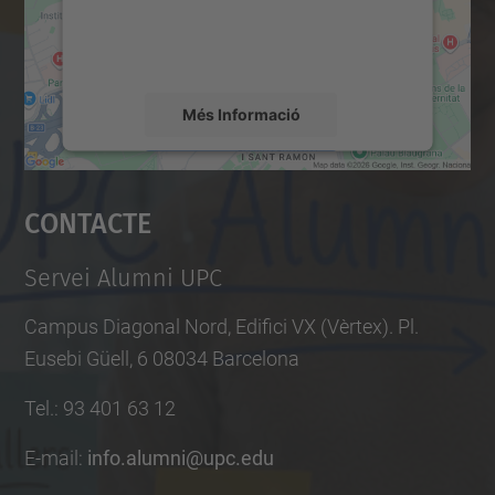
sobre la vostra activitat. Reviseu-ne els
l
detalls i accepteu el servei per veure el
e
mapa.
m
-
Més Informació
c
Accepta
o
Contacte
n
powered by
Usercentrics Consent
Management Platform
e
i
Servei Alumni UPC
x
Campus Diagonal Nord, Edifici VX (Vèrtex). Pl.
e
Eusebi Güell, 6 08034 Barcelona
m
e
Tel.
:
93 401 63 12
n
E-mail
:
info.alumni@upc.edu
t