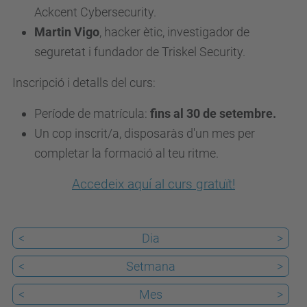
e
Ackcent Cybersecurity.
v
Martin Vigo
, hacker ètic, investigador de
e
seguretat i fundador de Triskel Security.
n
Inscripció i detalls del curs:
i
m
Període de matrícula:
fins al 30 de setembre.
e
Un cop inscrit/a, disposaràs d'un mes per
n
completar la formació al teu ritme.
t
Accedeix aquí al curs gratuït!
s
/
a
<
Dia
>
q
u
<
Setmana
>
e
<
Mes
>
s