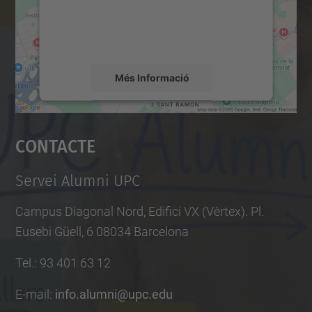
sobre la vostra activitat. Reviseu-ne els
r
detalls i accepteu el servei per veure el
s
mapa.
/
Més Informació
d
i
Accepta
s
Contacte
s
powered by
Usercentrics Consent
Management Platform
e
Servei Alumni UPC
n
y
Campus Diagonal Nord, Edifici VX (Vèrtex). Pl.
a
Eusebi Güell, 6 08034 Barcelona
-
i
Tel.
:
93 401 63 12
-
E-mail
:
info.alumni@upc.edu
o