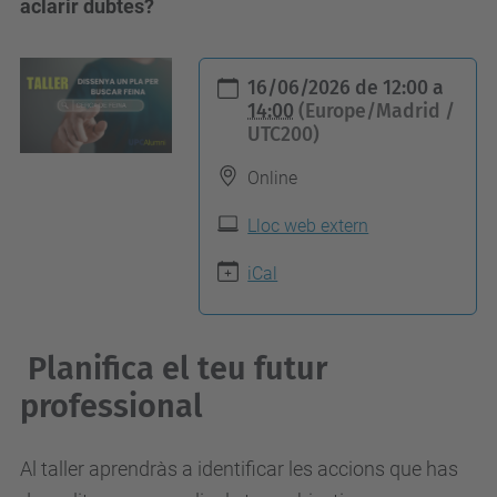
aclarir dubtes?
h
16/06/2026
de
12:00
a
t
14:00
(Europe/Madrid /
UTC200)
t
p
Online
s
Lloc web extern
:
/
iCal
/
a
Planifica el teu futur
l
u
professional
m
n
Al taller aprendràs a identificar les accions que has
i