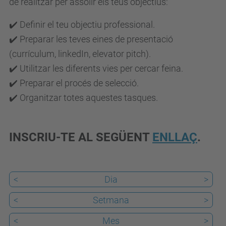
de realitzar per assolir els teus objectius:
.
✔️ Definir el teu objectiu professional.
u
✔️ Preparar les teves eines de presentació
p
(currículum, linkedIn, elevator pitch).
c
✔️ Utilitzar les diferents vies per cercar feina.
.
✔️ Preparar el procés de selecció.
e
✔️ Organitzar totes aquestes tasques.
d
u
/
INSCRIU-TE AL SEGÜENT
ENLLAÇ
.
c
a
/
<
Dia
>
e
<
Setmana
>
s
d
<
Mes
>