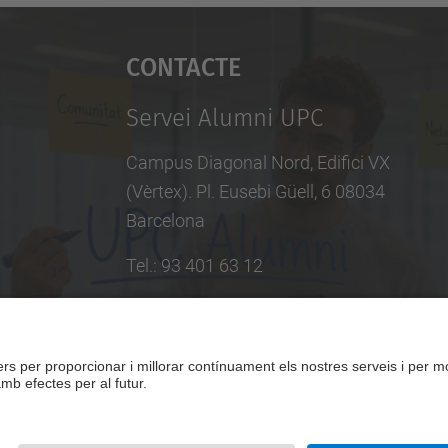
Contacte
Servei Alumni UPC
Campus Diagonal Nord, Edifici VX
(Vèrtex). Pl. Eusebi Güell, 6 08034
Barcelona
Tel.
:
93 401 63 12
E-mail
:
info.alumni@upc.edu
Directori UPC
Formulari de contacte