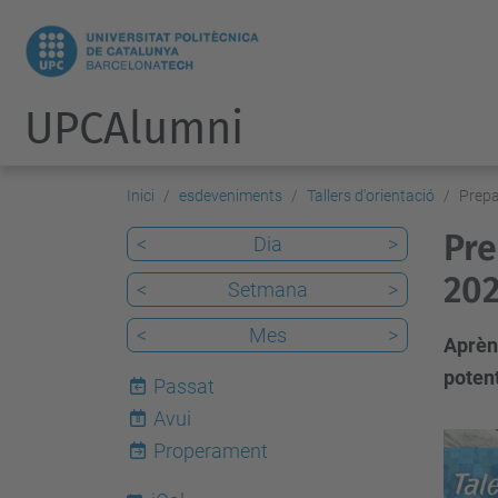
UPCAlumni
Inici
esdeveniments
Tallers d'orientació
Prepa
Pre
<
Dia
>
20
<
Setmana
>
<
Mes
>
Aprèn 
potent
Passat
Avui
8
h
Properament
t