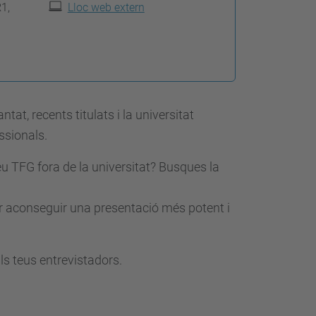
R1,
Lloc web extern
t, recents titulats i la universitat
ssionals.
eu TFG fora de la universitat? Busques la
er aconseguir una presentació més potent i
als teus entrevistadors.