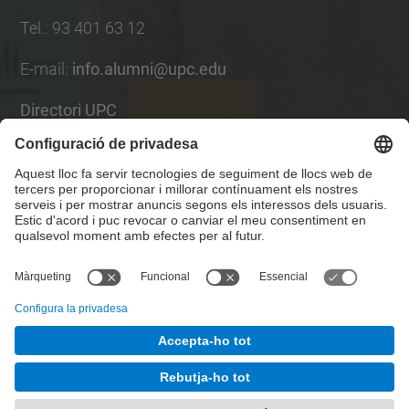
Tel.
:
93 401 63 12
E-mail
:
info.alumni@upc.edu
Directori UPC
Formulari de contacte
Llista Xarxes Socials
© UPC
UPCAlumni.
Desenvolupat amb