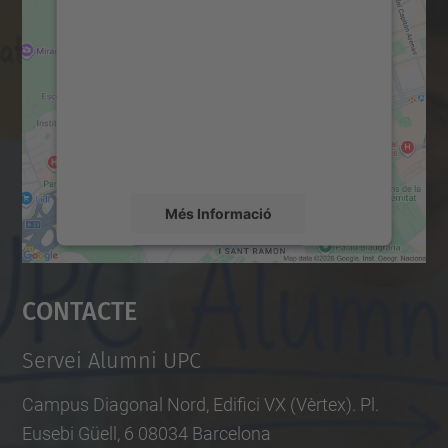
consentiment per carregar el
servei Google Maps!
Utilitzem un servei de tercers per incrustar
contingut del mapa que pugui recollir dades
sobre la vostra activitat. Reviseu-ne els
detalls i accepteu el servei per veure el
mapa.
Més Informació
Accepta
Contacte
powered by
Usercentrics Consent
Management Platform
Servei Alumni UPC
Campus Diagonal Nord, Edifici VX (Vèrtex). Pl.
Eusebi Güell, 6 08034 Barcelona