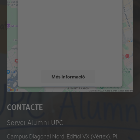
Necessitem el vostre
consentiment per carregar el
servei Google Maps!
Utilitzem un servei de tercers per incrustar
contingut del mapa que pugui recollir dades
sobre la vostra activitat. Reviseu-ne els
detalls i accepteu el servei per veure el
mapa.
Més Informació
Accepta
Contacte
powered by
Usercentrics Consent
Management Platform
Servei Alumni UPC
Campus Diagonal Nord, Edifici VX (Vèrtex). Pl.