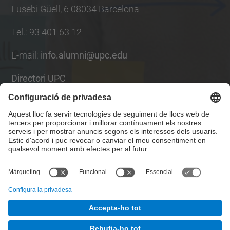
Eusebi Güell, 6 08034 Barcelona
Tel.
:
93 401 63 12
E-mail
:
info.alumni@upc.edu
Directori UPC
Formulari de contacte
Llista Xarxes Socials
© UPC
UPCAlumni.