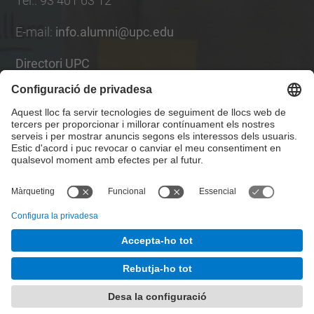
Tel.
:
93 401 63 12
E-mail
:
info.alumni@upc.edu
Directori UPC
Formulari de contacte
Llista Xarxes Socials
© UPC
UPCAlumni.
Desenvolupat amb
Mapa del lloc
Accessibilitat