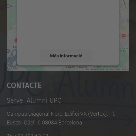
servei Google Maps!
Utilitzem un servei de tercers per incrustar
contingut del mapa que pugui recollir dades
sobre la vostra activitat. Reviseu-ne els
detalls i accepteu el servei per veure el
mapa.
Més Informació
Accepta
Contacte
powered by
Usercentrics Consent
Management Platform
Servei Alumni UPC
Campus Diagonal Nord, Edifici VX (Vèrtex). Pl.
Eusebi Güell, 6 08034 Barcelona