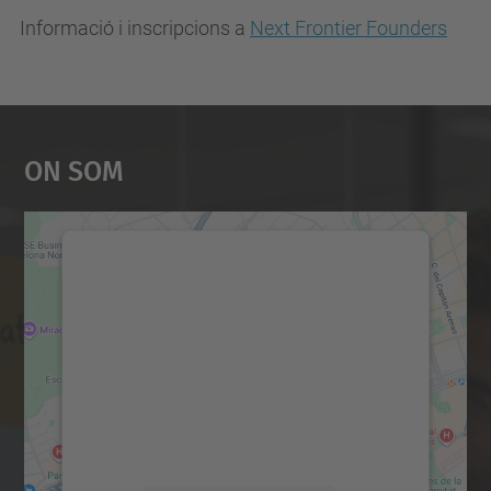
Informació i inscripcions a
Next Frontier Founders
On Som
Necessitem el vostre
consentiment per carregar el
servei Google Maps!
Utilitzem un servei de tercers per incrustar
contingut del mapa que pugui recollir dades
sobre la vostra activitat. Reviseu-ne els
detalls i accepteu el servei per veure el
mapa.