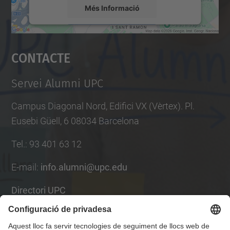
Més Informació
Accepta
Contacte
powered by
Usercentrics Consent
Management Platform
Servei Alumni UPC
Campus Diagonal Nord, Edifici VX (Vèrtex). Pl.
Eusebi Güell, 6 08034 Barcelona
Tel.
:
93 401 63 12
E-mail
:
info.alumni@upc.edu
Directori UPC
Formulari de contacte