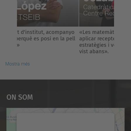
«Les matemàtiques no consisteixen en
aplicar receptes, sinó inventar
estratègies i veure el que ningú havia
vist abans».
Mostra més
On Som
Necessitem el vostre
consentiment per carregar el