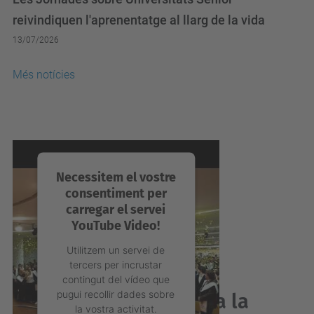
reivindiquen l'aprenentatge al llarg de la vida
13/07/2026
Més notícies
Necessitem el vostre
consentiment per
carregar el servei
YouTube Video!
Utilitzem un servei de
tercers per incrustar
contingut del vídeo que
pugui recollir dades sobre
Acabes de graduar-te a la
la vostra activitat.