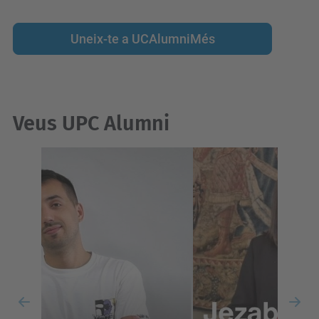
Uneix-te a UCAlumniMés
Veus UPC Alumni
Previous
Nex