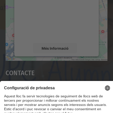
servei Google Maps!
Utilitzem un servei de tercers per incrustar
contingut del mapa que pugui recollir dades
sobre la vostra activitat. Reviseu-ne els
detalls i accepteu el servei per veure el
mapa.
Més Informació
Accepta
Contacte
powered by
Usercentrics Consent
Management Platform
Servei Alumni UPC
Campus Diagonal Nord, Edifici VX (Vèrtex). Pl.
Eusebi Güell, 6 08034 Barcelona