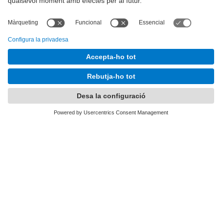
Tel.
:
93 401 63 12
E-mail
:
info.alumni@upc.edu
Directori UPC
Formulari de contacte
Llista Xarxes Socials
© UPC
UPCAlumni.
Desenvolupat amb