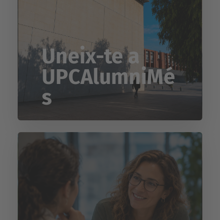
Uneix-te a
UPCAlumniMé
s