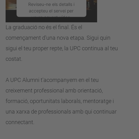
UPC?
Reviseu-ne els detalls i
accepteu el servei per
veure aquest vídeo.
La graduació no és el final. És el
Més Informació
començament d'una nova
etapa.
Sigui quin
sigui el teu proper repte, la UPC continua al teu
Accepta
costat.
powered by
Usercentrics
Consent Management
Platform
A UPC Alumni t'acompanyem en el teu
creixement professional
amb orientació,
formació, oportunitats laborals, mentoratge i
una xarxa de
professionals amb qui continuar
connectant.