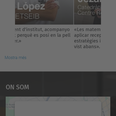
«Les matemàtiques no consisteixen en
aplicar receptes, sinó inventar
estratègies i veure el que ningú havia
vist abans».
Mostra més
On Som
Necessitem el vostre
consentiment per carregar el