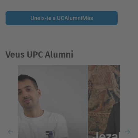
Uneix-te a UCAlumniMés
Veus UPC Alumni
Previous
Nex