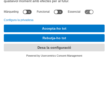
Tel.
:
93 401 63 12
E-mail
:
info.alumni@upc.edu
Directori UPC
Formulari de contacte
Llista Xarxes Socials
© UPC
UPCAlumni.
Desenvolupat amb