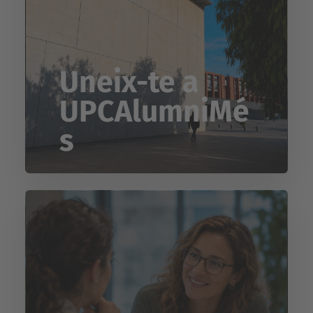
Uneix-te a
UPCAlumniMé
s