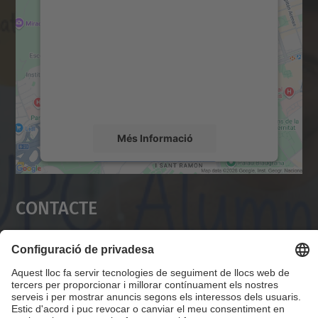
servei Google Maps!
Utilitzem un servei de tercers per incrustar
contingut del mapa que pugui recollir dades
sobre la vostra activitat. Reviseu-ne els
detalls i accepteu el servei per veure el
mapa.
Més Informació
Accepta
Contacte
powered by
Usercentrics Consent
Management Platform
Servei Alumni UPC
Campus Diagonal Nord, Edifici VX (Vèrtex). Pl.
Eusebi Güell, 6 08034 Barcelona