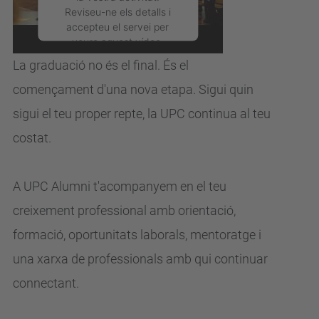
UPC?
Reviseu-ne els detalls i
accepteu el servei per
veure aquest vídeo.
La graduació no és el final. És el
Més Informació
començament d'una nova
etapa.
Sigui quin
sigui el teu proper repte, la UPC continua al teu
Accepta
costat.
powered by
Usercentrics
Consent Management
Platform
A UPC Alumni t'acompanyem en el teu
creixement professional
amb orientació,
formació, oportunitats laborals, mentoratge i
una xarxa de
professionals amb qui continuar
connectant.