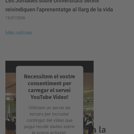
reivindiquen l'aprenentatge al llarg de la vida
13/07/2026
Més notícies
Necessitem el vostre
consentiment per
carregar el servei
YouTube Video!
Utilitzem un servei de
tercers per incrustar
contingut del vídeo que
pugui recollir dades sobre
Acabes de graduar-te a la
la vostra activitat.