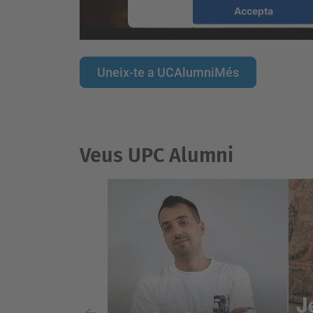
Accepta
powered by
Usercentrics Consent
Platform
Uneix-te a UCAlumniMés
Veus UPC Alumni