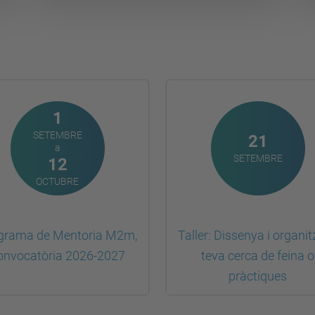
1
SETEMBRE
21
a
SETEMBRE
12
OCTUBRE
grama de Mentoria M2m,
Taller: Dissenya i organit
onvocatòria 2026-2027
teva cerca de feina o
pràctiques