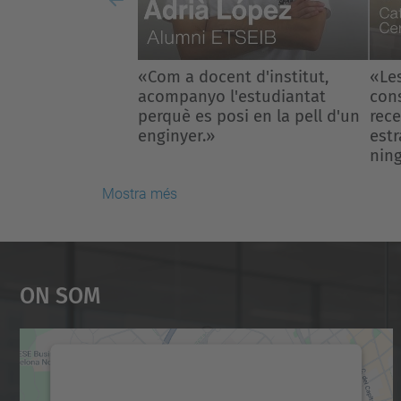
Previous
«Les matemàtiques no
«Tr
consisteixen en aplicar
obje
receptes, sinó inventar
nado
estratègies i veure el que
famí
ningú havia vist abans».
Mostra més
On Som
Necessitem el vostre consentiment
per carregar el servei Google Maps!