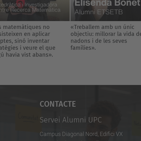
eballem amb un únic
«Estudiar matemàtiques
ctiu: millorar la vida dels
t’ensenya a afrontar amb
ns i de les seves
calma els reptes més dive
lies».
del dia a dia»
Contacte
Servei Alumni UPC
Campus Diagonal Nord, Edifici VX