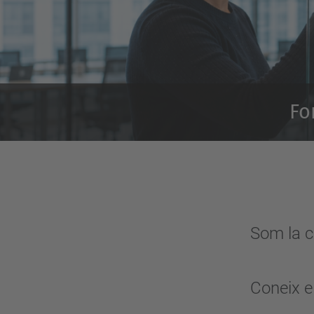
Fo
Som la c
Coneix el