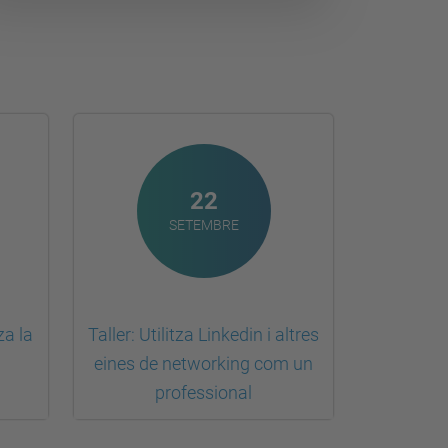
22
SETEMBRE
za la
Taller: Utilitza Linkedin i altres
eines de networking com un
professional