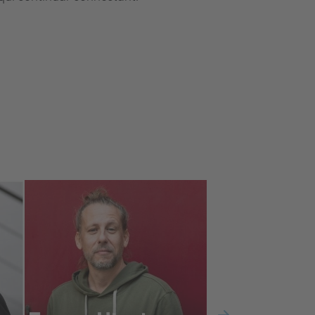
«A l'EPSEVG mai m'he sentit
només una estudiant, sinó
part d'una família».