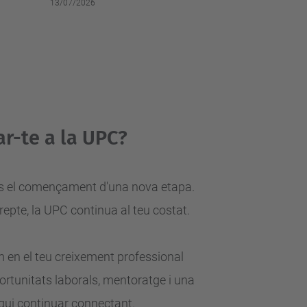
13/07/2026
r-te a la UPC?
. És el començament d'una nova
etapa.
 repte, la UPC continua al teu
costat.
en el teu creixement professional
ortunitats laborals, mentoratge i una
qui continuar connectant.