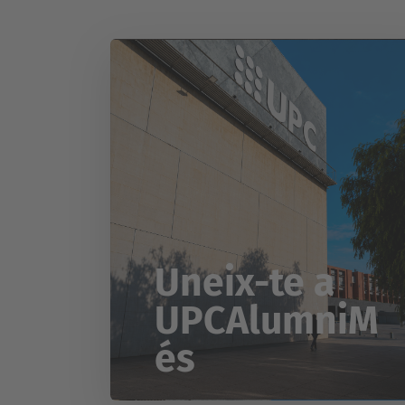
Uneix-te a
UPCAlumniM
és