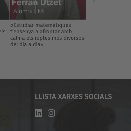
Next
rsos
Llista Xarxes Socials