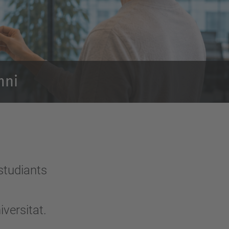
mni
studiants
.
iversitat.