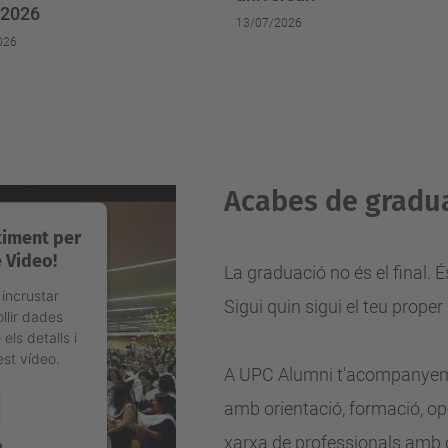
 2026
13/07/2026
026
Acabes de gradua
timent per
 Video!
La graduació no és el final
 incrustar
Sigui quin sigui el teu proper
llir dades
els detalls i
est vídeo.
A UPC Alumni t'acompanyem 
amb orientació, formació, op
xarxa de
professionals amb 