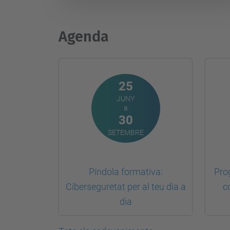
Agenda
25
JUNY
a
30
SETEMBRE
Píndola formativa:
Pro
Ciberseguretat per al teu dia a
c
dia