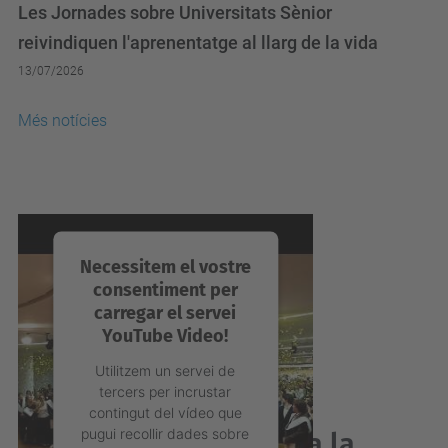
Les Jornades sobre Universitats Sènior
reivindiquen l'aprenentatge al llarg de la vida
13/07/2026
Més notícies
Necessitem el vostre
consentiment per
carregar el servei
YouTube Video!
Utilitzem un servei de
tercers per incrustar
contingut del vídeo que
pugui recollir dades sobre
Acabes de graduar-te a la
la vostra activitat.