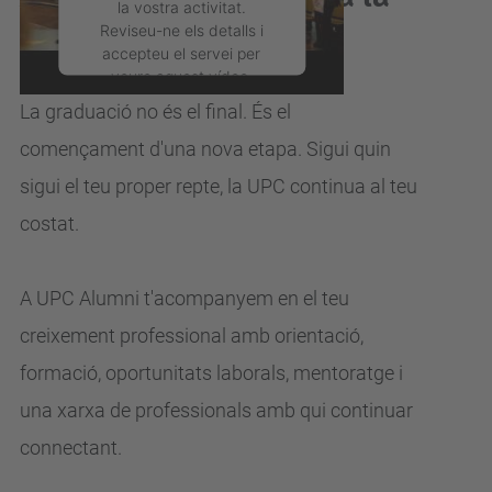
UPC?
Reviseu-ne els detalls i
accepteu el servei per
veure aquest vídeo.
La graduació no és el final. És el
Més Informació
començament d'una nova
etapa.
Sigui quin
sigui el teu proper repte, la UPC continua al teu
Accepta
costat.
powered by
Usercentrics
Consent Management
Platform
A UPC Alumni t'acompanyem en el teu
creixement professional
amb orientació,
formació, oportunitats laborals, mentoratge i
una xarxa de
professionals amb qui continuar
connectant.