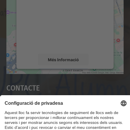
servei Google Maps!
Utilitzem un servei de tercers per incrustar
contingut del mapa que pugui recollir dades
sobre la vostra activitat. Reviseu-ne els
detalls i accepteu el servei per veure el
mapa.
Més Informació
Accepta
Contacte
powered by
Usercentrics Consent
Management Platform
Servei Alumni UPC
Campus Diagonal Nord, Edifici VX (Vèrtex). Pl.
Eusebi Güell, 6 08034 Barcelona