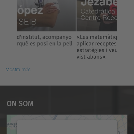
«Les matemàtiques no consisteixen en
aplicar receptes, sinó inventar
estratègies i veure el que ningú havia
vist abans».
Mostra més
On Som
Necessitem el vostre
consentiment per carregar el