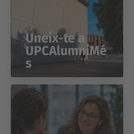
Uneix-te a
UPCAlumniMé
s