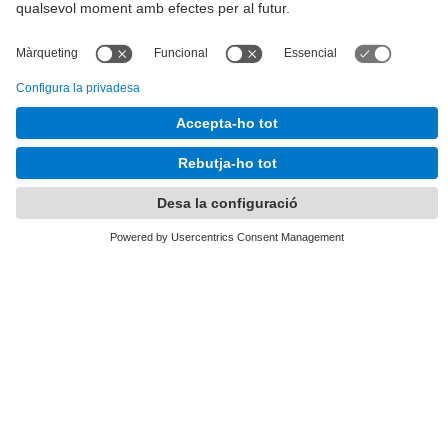
Tel.
:
93 401 63 12
E-mail
:
info.alumni@upc.edu
Directori UPC
Formulari de contacte
Llista Xarxes Socials
© UPC
UPCAlumni.
Desenvolupat amb