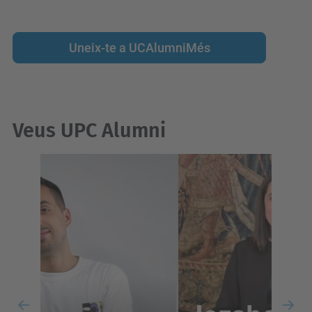
Uneix-te a UCAlumniMés
Veus UPC Alumni
Previous
Nex