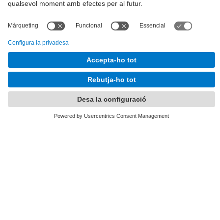
Tel.
:
93 401 63 12
E-mail
:
info.alumni@upc.edu
Directori UPC
Formulari de contacte
Llista Xarxes Socials
© UPC
UPCAlumni.
Desenvolupat amb