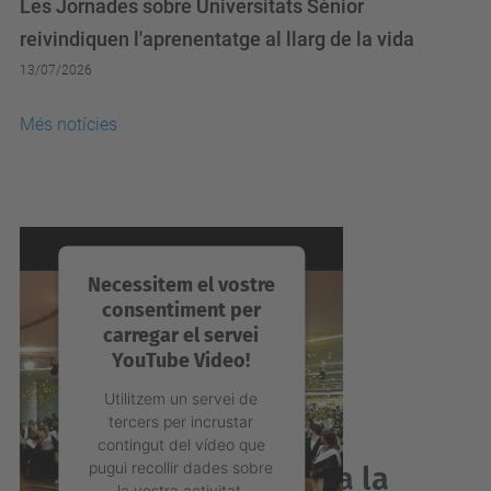
reivindiquen l'aprenentatge al llarg de la vida
13/07/2026
Més notícies
Necessitem el vostre
consentiment per
carregar el servei
YouTube Video!
Utilitzem un servei de
tercers per incrustar
contingut del vídeo que
pugui recollir dades sobre
Acabes de graduar-te a la
la vostra activitat.