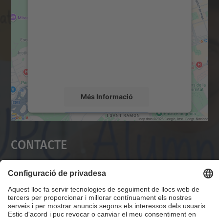
servei Google Maps!
Utilitzem un servei de tercers per incrustar
contingut del mapa que pugui recollir dades
sobre la vostra activitat. Reviseu-ne els
detalls i accepteu el servei per veure el
mapa.
Més Informació
Accepta
Contacte
powered by
Usercentrics Consent
Management Platform
Servei Alumni UPC
Campus Diagonal Nord, Edifici VX (Vèrtex). Pl.
Eusebi Güell, 6 08034 Barcelona