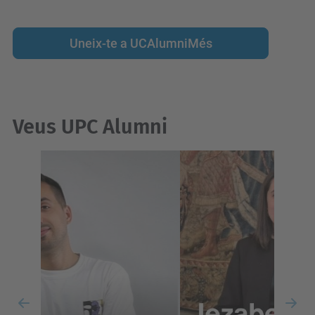
Uneix-te a UCAlumniMés
Veus UPC Alumni
Previous
Nex