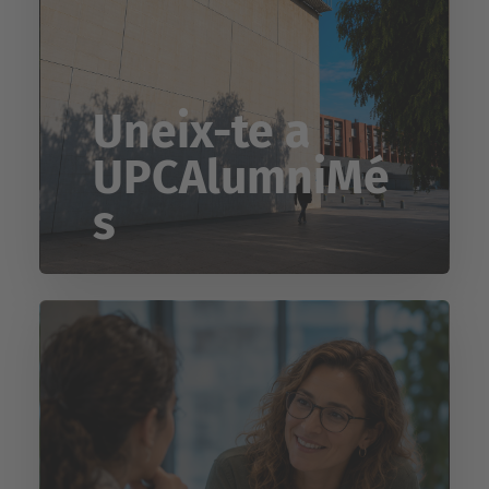
Uneix-te a
UPCAlumniMé
s