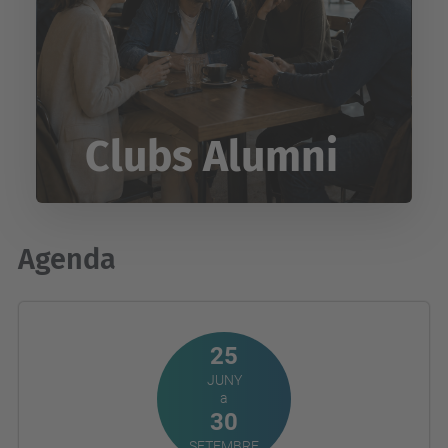
Clubs Alumni
Agenda
25
JUNY
a
30
SETEMBRE