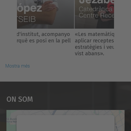
«Les matemàtiques no consisteixen en
aplicar receptes, sinó inventar
estratègies i veure el que ningú havia
vist abans».
Mostra més
On Som
Necessitem el vostre
consentiment per carregar el