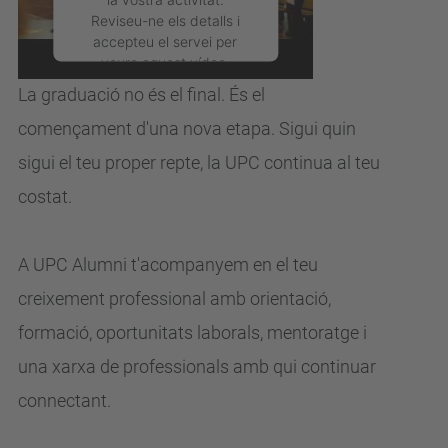
UPC?
Reviseu-ne els detalls i
accepteu el servei per
veure aquest vídeo.
La graduació no és el final. És el
Més Informació
començament d'una nova
etapa.
Sigui quin
sigui el teu proper repte, la UPC continua al teu
Accepta
costat.
powered by
Usercentrics
Consent Management
Platform
A UPC Alumni t'acompanyem en el teu
creixement professional
amb orientació,
formació, oportunitats laborals, mentoratge i
una xarxa de
professionals amb qui continuar
connectant.