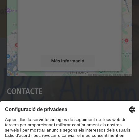
servei Google Maps!
Utilitzem un servei de tercers per incrustar
contingut del mapa que pugui recollir dades
sobre la vostra activitat. Reviseu-ne els
detalls i accepteu el servei per veure el
mapa.
Més Informació
Accepta
Contacte
powered by
Usercentrics Consent
Management Platform
Servei Alumni UPC
Campus Diagonal Nord, Edifici VX (Vèrtex). Pl.
Eusebi Güell, 6 08034 Barcelona