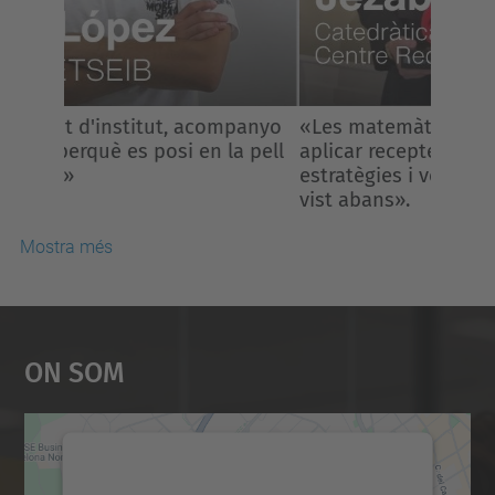
«Les matemàtiques no consisteixen en
aplicar receptes, sinó inventar
estratègies i veure el que ningú havia
vist abans».
Mostra més
On Som
Necessitem el vostre
consentiment per carregar el