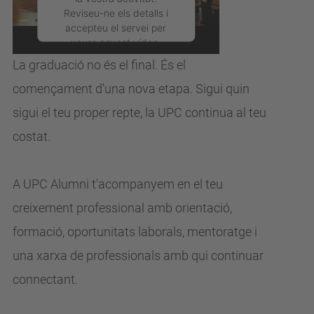
UPC?
Reviseu-ne els detalls i
accepteu el servei per
veure aquest vídeo.
La graduació no és el final. És el
Més Informació
començament d'una nova
etapa.
Sigui quin
sigui el teu proper repte, la UPC continua al teu
Accepta
costat.
powered by
Usercentrics
Consent Management
Platform
A UPC Alumni t'acompanyem en el teu
creixement professional
amb orientació,
formació, oportunitats laborals, mentoratge i
una xarxa de
professionals amb qui continuar
connectant.