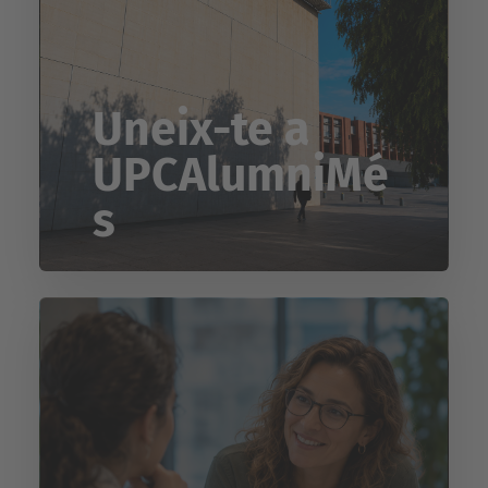
Uneix-te a
UPCAlumniMé
s