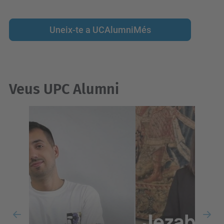
Uneix-te a UCAlumniMés
Veus UPC Alumni
Previous
Nex