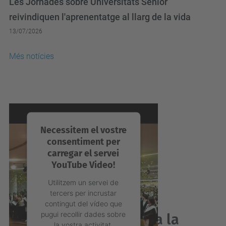
reivindiquen l'aprenentatge al llarg de la vida
13/07/2026
Més notícies
Necessitem el vostre
consentiment per
carregar el servei
YouTube Video!
Utilitzem un servei de
tercers per incrustar
contingut del vídeo que
pugui recollir dades sobre
Acabes de graduar-te a la
la vostra activitat.