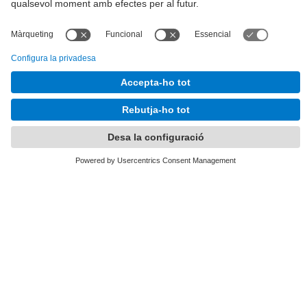
Tel.
:
93 401 63 12
E-mail
:
info.alumni@upc.edu
Directori UPC
Formulari de contacte
Llista Xarxes Socials
© UPC
UPCAlumni.
Desenvolupat amb