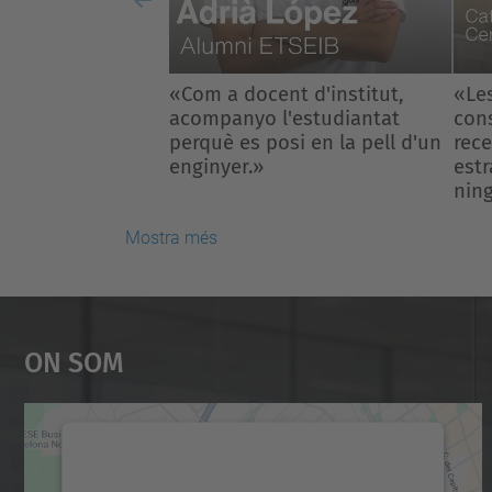
Previous
«Les matemàtiques no
«Tr
consisteixen en aplicar
obje
receptes, sinó inventar
nado
estratègies i veure el que
famí
ningú havia vist abans».
Mostra més
On Som
Necessitem el vostre consentiment
per carregar el servei Google Maps!