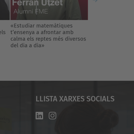
Next
rsos
Llista Xarxes Socials