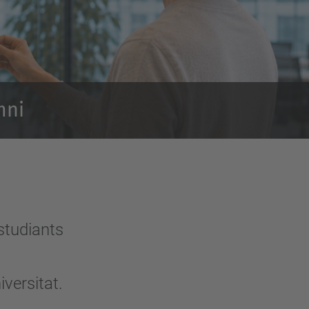
mni
studiants
.
iversitat.