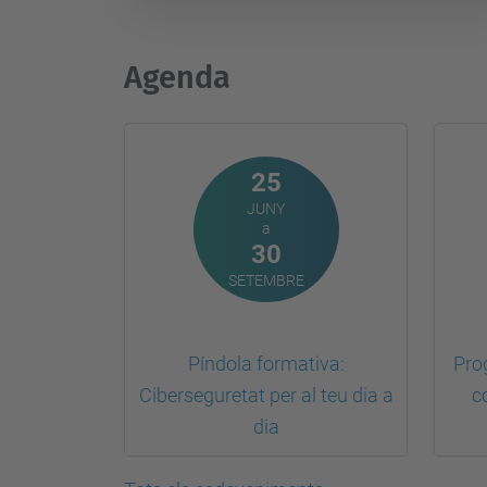
Agenda
25
JUNY
a
30
SETEMBRE
Píndola formativa:
Pro
Ciberseguretat per al teu dia a
c
dia