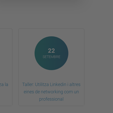
22
SETEMBRE
za la
Taller: Utilitza Linkedin i altres
eines de networking com un
professional