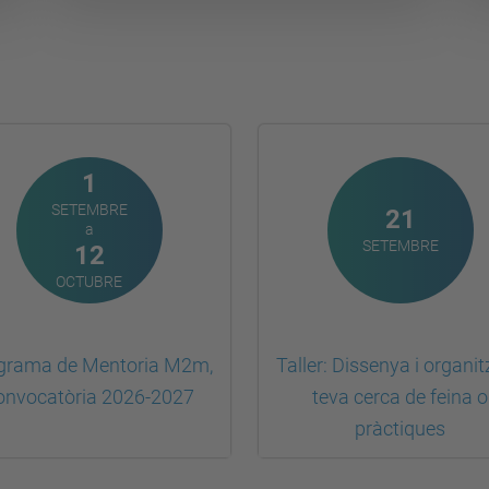
1
SETEMBRE
21
a
SETEMBRE
12
OCTUBRE
grama de Mentoria M2m,
Taller: Dissenya i organit
onvocatòria 2026-2027
teva cerca de feina o
pràctiques