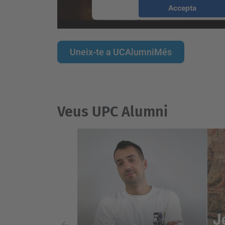
Accepta
powered by
Usercentrics Consent
Platform
Uneix-te a UCAlumniMés
Veus UPC Alumni