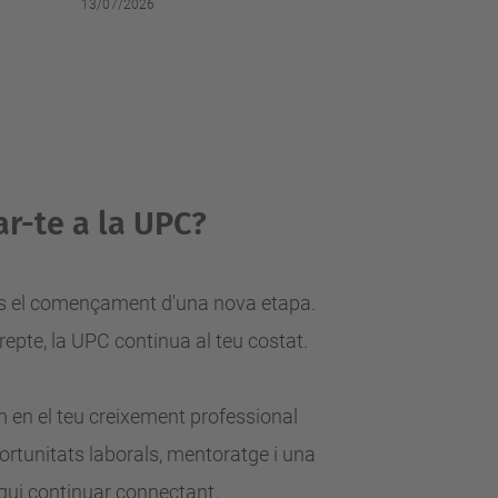
13/07/2026
r-te a la UPC?
. És el començament d'una nova
etapa.
 repte, la UPC continua al teu
costat.
en el teu creixement professional
ortunitats laborals, mentoratge i una
qui continuar connectant.