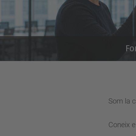
Fo
Som la c
Coneix el