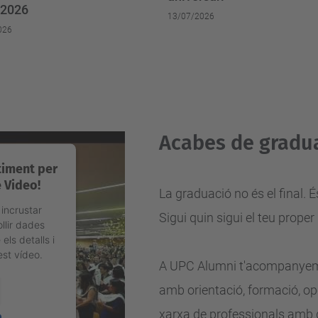
 2026
13/07/2026
026
Acabes de gradua
timent per
 Video!
La graduació no és el final
 incrustar
Sigui quin sigui el teu proper
llir dades
els detalls i
est vídeo.
A UPC Alumni t'acompanyem 
amb orientació, formació, op
xarxa de
professionals amb 