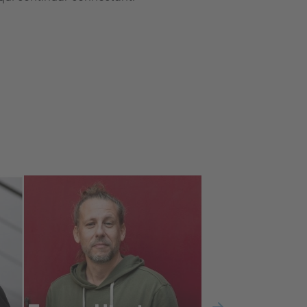
«A l'EPSEVG mai m'he sentit
només una estudiant, sinó
part d'una família».