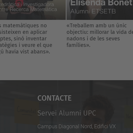
eballem amb un únic
«Estudiar matemàtiques
ctiu: millorar la vida dels
t’ensenya a afrontar amb
ns i de les seves
calma els reptes més dive
lies».
del dia a dia»
Contacte
Servei Alumni UPC
Campus Diagonal Nord, Edifici VX