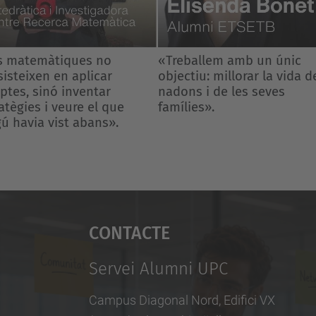
eballem amb un únic
«Estudiar matemàtiques
ctiu: millorar la vida dels
t’ensenya a afrontar amb
ns i de les seves
calma els reptes més dive
lies».
del dia a dia»
Contacte
Servei Alumni UPC
Campus Diagonal Nord, Edifici VX