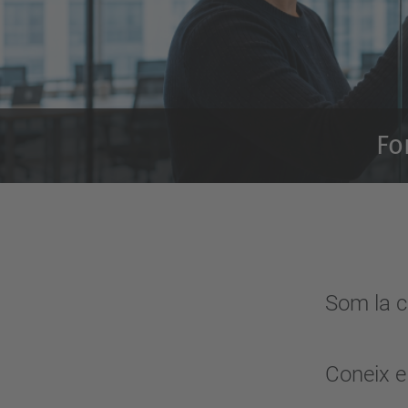
Fo
Som la c
Coneix el