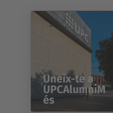
Uneix-te a
UPCAlumniM
és