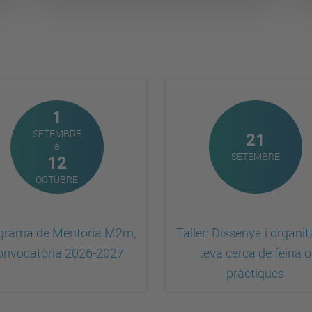
1
SETEMBRE
21
a
SETEMBRE
12
OCTUBRE
grama de Mentoria M2m,
Taller: Dissenya i organit
onvocatòria 2026-2027
teva cerca de feina o
pràctiques