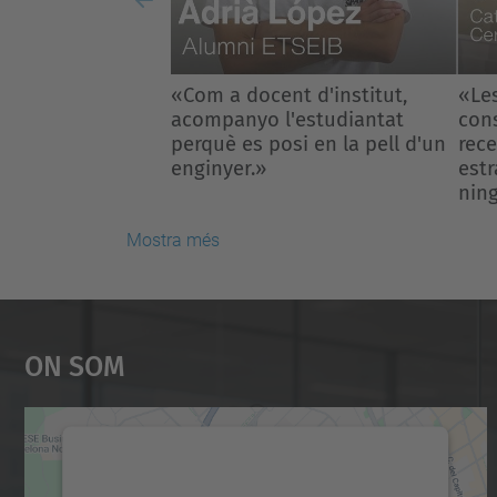
Previous
«Les matemàtiques no
«Tr
consisteixen en aplicar
obje
receptes, sinó inventar
nado
estratègies i veure el que
famí
ningú havia vist abans».
Mostra més
On Som
Necessitem el vostre consentiment
per carregar el servei Google Maps!