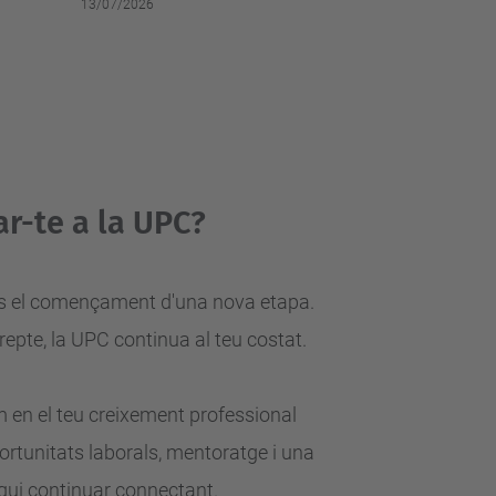
13/07/2026
r-te a la UPC?
. És el començament d'una nova
etapa.
 repte, la UPC continua al teu
costat.
en el teu creixement professional
ortunitats laborals, mentoratge i una
qui continuar connectant.