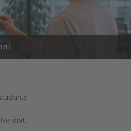
mni
studiants
.
iversitat.