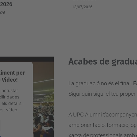
 2026
13/07/2026
026
Acabes de gradua
timent per
 Video!
La graduació no és el final
 incrustar
Sigui quin sigui el teu proper
llir dades
els detalls i
est vídeo.
A UPC Alumni t'acompanyem 
amb orientació, formació, op
xarxa de
professionals amb 