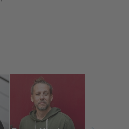
«A l'EPSEVG mai m'he sentit
només una estudiant, sinó
part d'una família».