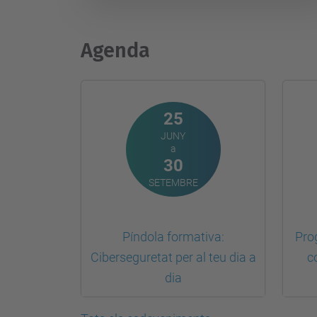
Agenda
25
JUNY
a
30
SETEMBRE
Píndola formativa:
Pro
Ciberseguretat per al teu dia a
c
dia