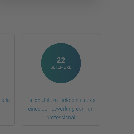
22
SETEMBRE
za la
Taller: Utilitza Linkedin i altres
eines de networking com un
professional