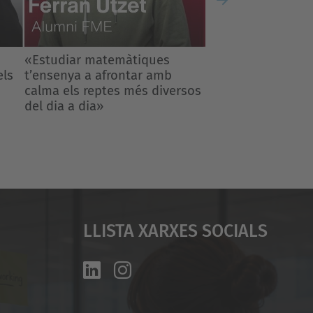
Next
rsos
Llista Xarxes Socials