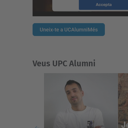
Accepta
powered by
Usercentrics Consent
Platform
Uneix-te a UCAlumniMés
Veus UPC Alumni