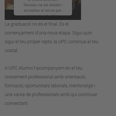
UPC?
Reviseu-ne els detalls i
accepteu el servei per
veure aquest vídeo.
La graduació no és el final. És el
Més Informació
començament d'una nova
etapa.
Sigui quin
sigui el teu proper repte, la UPC continua al teu
Accepta
costat.
powered by
Usercentrics
Consent Management
Platform
A UPC Alumni t'acompanyem en el teu
creixement professional
amb orientació,
formació, oportunitats laborals, mentoratge i
una xarxa de
professionals amb qui continuar
connectant.