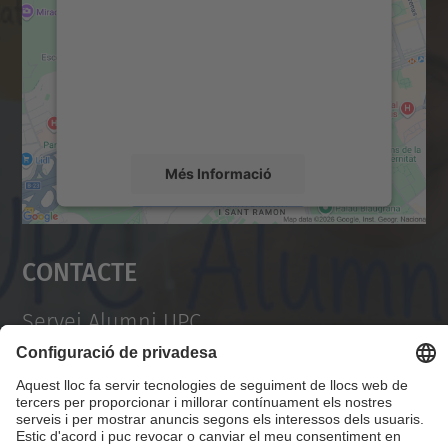
servei Google Maps!
Utilitzem un servei de tercers per incrustar
contingut del mapa que pugui recollir dades
sobre la vostra activitat. Reviseu-ne els
detalls i accepteu el servei per veure el
mapa.
Més Informació
Accepta
Contacte
powered by
Usercentrics Consent
Management Platform
Servei Alumni UPC
Campus Diagonal Nord, Edifici VX (Vèrtex). Pl.
Eusebi Güell, 6 08034 Barcelona