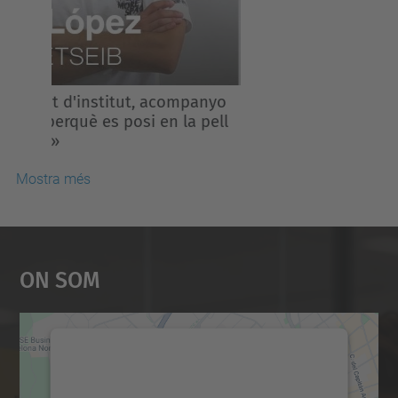
«Les matemàtiques no consisteixen en
aplicar receptes, sinó inventar
estratègies i veure el que ningú havia
vist abans».
Mostra més
On Som
Necessitem el vostre
consentiment per carregar el