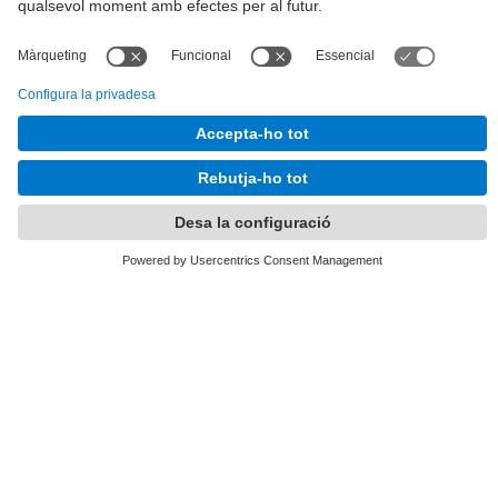
Tel.
:
93 401 63 12
E-mail
:
info.alumni@upc.edu
Directori UPC
Formulari de contacte
Llista Xarxes Socials
© UPC
UPCAlumni.
Desenvolupat amb