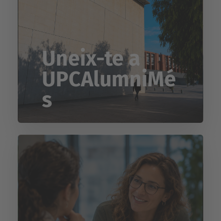
Uneix-te a
UPCAlumniMé
s