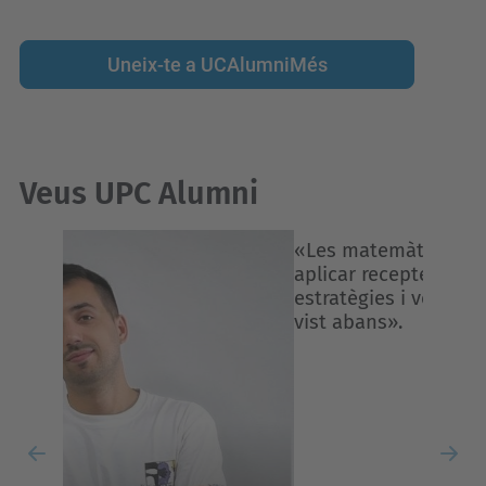
Uneix-te a UCAlumniMés
Veus UPC Alumni
Previous
Nex