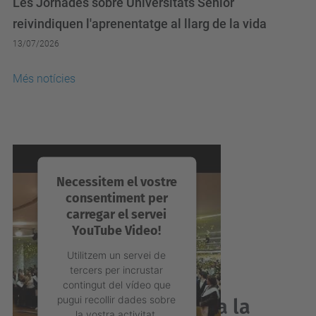
reivindiquen l'aprenentatge al llarg de la vida
13/07/2026
Més notícies
Necessitem el vostre
consentiment per
carregar el servei
YouTube Video!
Utilitzem un servei de
tercers per incrustar
contingut del vídeo que
pugui recollir dades sobre
Acabes de graduar-te a la
la vostra activitat.