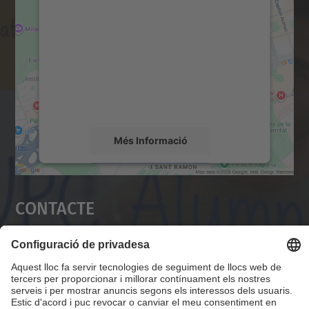
servei Google Maps!
Utilitzem un servei de tercers per incrustar
contingut del mapa que pugui recollir dades
sobre la vostra activitat. Reviseu-ne els
detalls i accepteu el servei per veure el
mapa.
Més Informació
Accepta
Contacte
powered by
Usercentrics Consent
Management Platform
Servei Alumni UPC
Campus Diagonal Nord, Edifici VX (Vèrtex). Pl.
Eusebi Güell, 6 08034 Barcelona