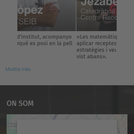
«Les matemàtiques no consisteixen en
aplicar receptes, sinó inventar
estratègies i veure el que ningú havia
vist abans».
Mostra més
On Som
Necessitem el vostre
consentiment per carregar el