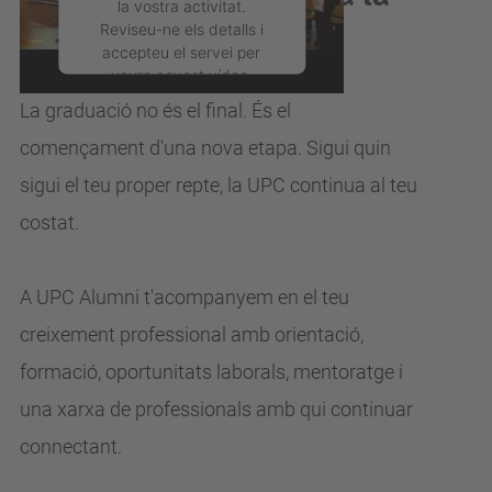
UPC?
Reviseu-ne els detalls i
accepteu el servei per
veure aquest vídeo.
La graduació no és el final. És el
Més Informació
començament d'una nova
etapa.
Sigui quin
sigui el teu proper repte, la UPC continua al teu
Accepta
costat.
powered by
Usercentrics
Consent Management
Platform
A UPC Alumni t'acompanyem en el teu
creixement professional
amb orientació,
formació, oportunitats laborals, mentoratge i
una xarxa de
professionals amb qui continuar
connectant.