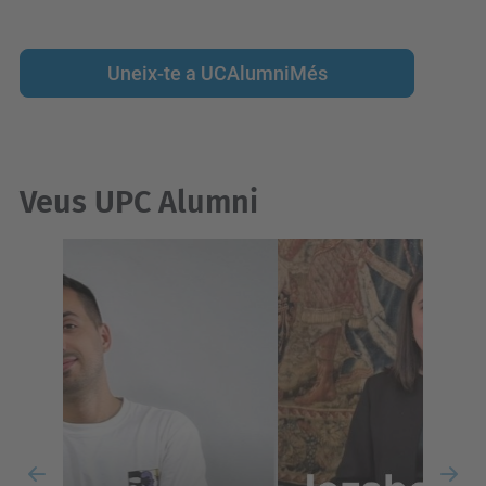
Uneix-te a UCAlumniMés
Veus UPC Alumni
Previous
Nex