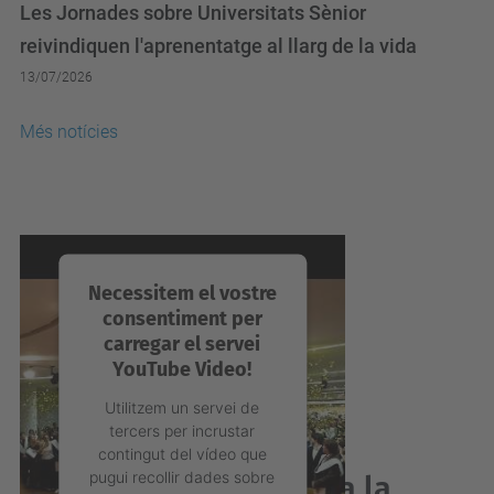
Les Jornades sobre Universitats Sènior
reivindiquen l'aprenentatge al llarg de la vida
13/07/2026
Més notícies
Necessitem el vostre
consentiment per
carregar el servei
YouTube Video!
Utilitzem un servei de
tercers per incrustar
contingut del vídeo que
pugui recollir dades sobre
Acabes de graduar-te a la
la vostra activitat.