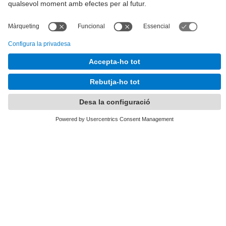
Tel.
:
93 401 63 12
E-mail
:
info.alumni@upc.edu
Directori UPC
Formulari de contacte
Llista Xarxes Socials
© UPC
UPCAlumni.
Desenvolupat amb