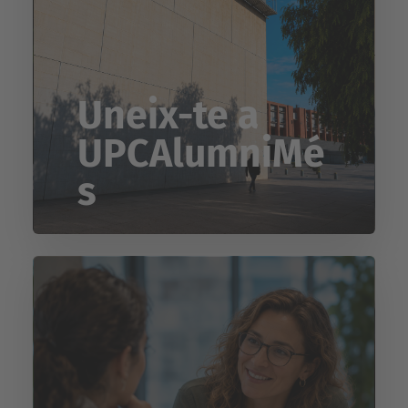
Uneix-te a
UPCAlumniMé
s