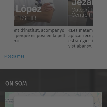
«Les matemàtiques no consisteixen en
aplicar receptes, sinó inventar
estratègies i veure el que ningú havia
vist abans».
Mostra més
On Som
Necessitem el vostre
consentiment per carregar el