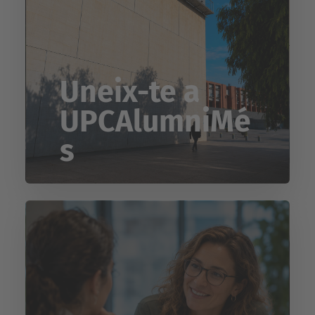
Uneix-te a
UPCAlumniMé
s