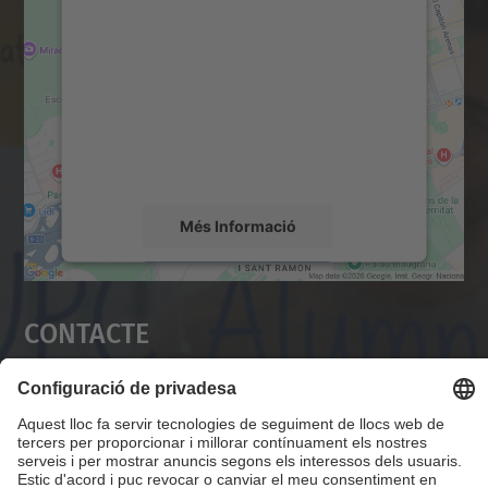
servei Google Maps!
Utilitzem un servei de tercers per incrustar
contingut del mapa que pugui recollir dades
sobre la vostra activitat. Reviseu-ne els
detalls i accepteu el servei per veure el
mapa.
Més Informació
Accepta
Contacte
powered by
Usercentrics Consent
Management Platform
Servei Alumni UPC
Campus Diagonal Nord, Edifici VX (Vèrtex). Pl.
Eusebi Güell, 6 08034 Barcelona