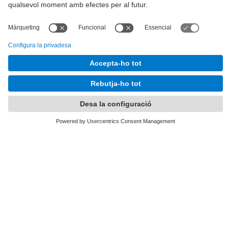
Tel.
:
93 401 63 12
E-mail
:
info.alumni@upc.edu
Directori UPC
Formulari de contacte
Llista Xarxes Socials
© UPC
UPCAlumni.
Desenvolupat amb