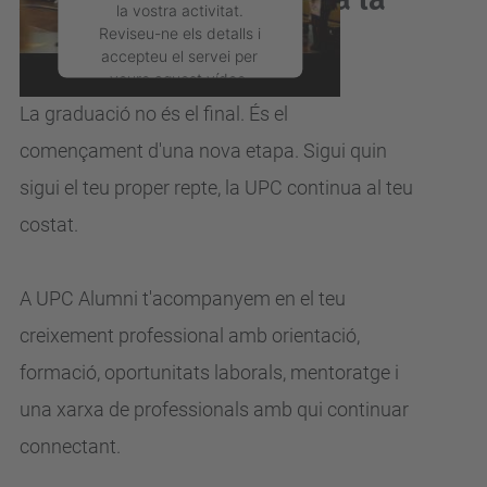
UPC?
Reviseu-ne els detalls i
accepteu el servei per
veure aquest vídeo.
La graduació no és el final. És el
Més Informació
començament d'una nova
etapa.
Sigui quin
sigui el teu proper repte, la UPC continua al teu
Accepta
costat.
powered by
Usercentrics
Consent Management
Platform
A UPC Alumni t'acompanyem en el teu
creixement professional
amb orientació,
formació, oportunitats laborals, mentoratge i
una xarxa de
professionals amb qui continuar
connectant.