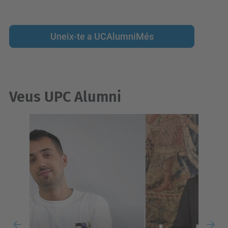
Uneix-te a UCAlumniMés
Veus UPC Alumni
Previous
Nex