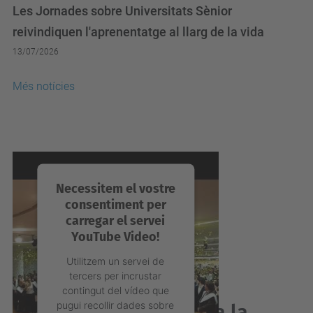
Les Jornades sobre Universitats Sènior
reivindiquen l'aprenentatge al llarg de la vida
13/07/2026
Més notícies
Necessitem el vostre
consentiment per
carregar el servei
YouTube Video!
Utilitzem un servei de
tercers per incrustar
contingut del vídeo que
pugui recollir dades sobre
Acabes de graduar-te a la
la vostra activitat.