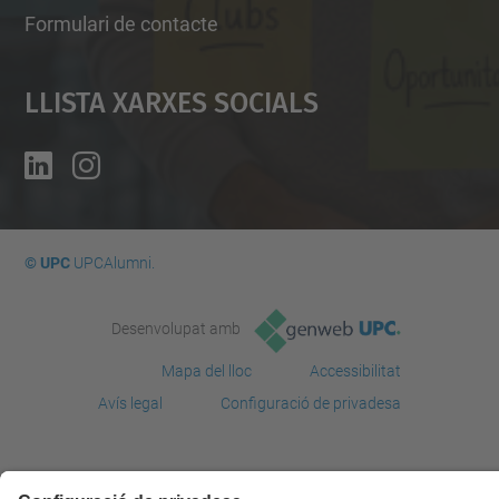
Formulari de contacte
Llista Xarxes Socials
© UPC
UPCAlumni.
Desenvolupat amb
Mapa del lloc
Accessibilitat
Avís legal
Configuració de privadesa