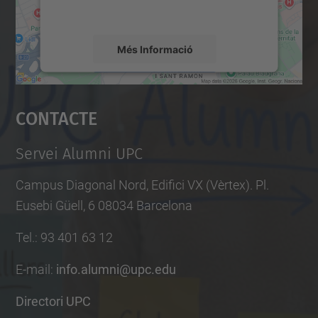
mapa.
Més Informació
Accepta
Contacte
powered by
Usercentrics Consent
Management Platform
Servei Alumni UPC
Campus Diagonal Nord, Edifici VX (Vèrtex). Pl.
Eusebi Güell, 6 08034 Barcelona
Tel.
:
93 401 63 12
E-mail
:
info.alumni@upc.edu
Directori UPC