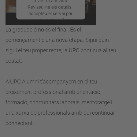
UPC?
Reviseu-ne els detalls i
accepteu el servei per
veure aquest vídeo.
La graduació no és el final. És el
Més Informació
començament d'una nova
etapa.
Sigui quin
sigui el teu proper repte, la UPC continua al teu
Accepta
costat.
powered by
Usercentrics
Consent Management
Platform
A UPC Alumni t'acompanyem en el teu
creixement professional
amb orientació,
formació, oportunitats laborals, mentoratge i
una xarxa de
professionals amb qui continuar
connectant.