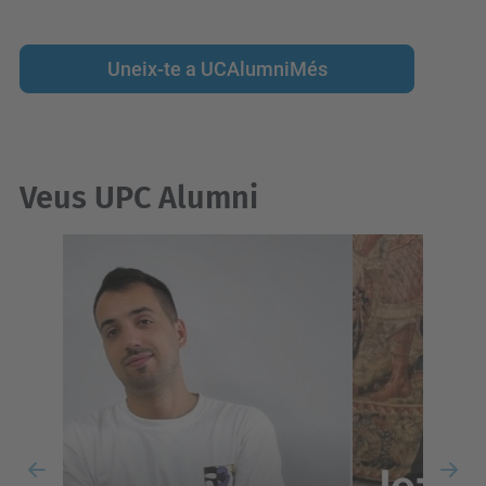
Uneix-te a UCAlumniMés
Veus UPC Alumni
Previous
Nex