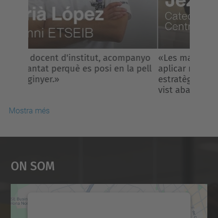
«Les matemàtiques no consisteixen en
aplicar receptes, sinó inventar
estratègies i veure el que ningú havia
vist abans».
Mostra més
On Som
Necessitem el vostre
consentiment per carregar el