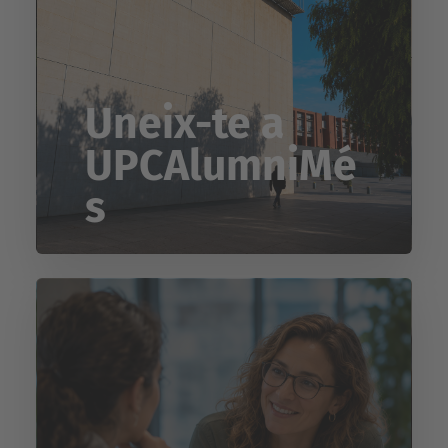
Uneix-te a
UPCAlumniMé
s