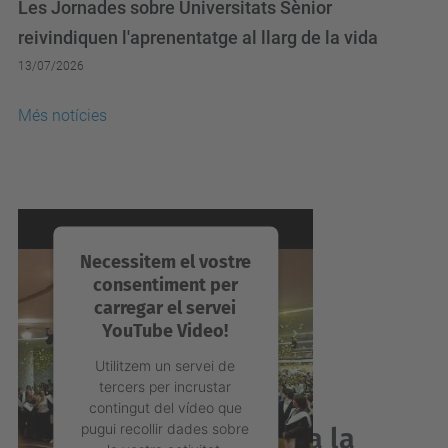
reivindiquen l'aprenentatge al llarg de la vida
13/07/2026
Més notícies
Necessitem el vostre
consentiment per
carregar el servei
YouTube Video!
Utilitzem un servei de
tercers per incrustar
contingut del vídeo que
pugui recollir dades sobre
Acabes de graduar-te a la
la vostra activitat.