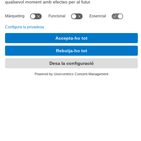
Tel.
:
93 401 63 12
E-mail
:
info.alumni@upc.edu
Directori UPC
Formulari de contacte
Llista Xarxes Socials
© UPC
UPCAlumni.
Desenvolupat amb