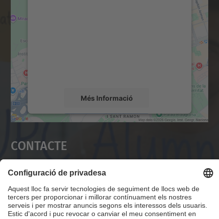
servei Google Maps!
Utilitzem un servei de tercers per incrustar
contingut del mapa que pugui recollir dades
sobre la vostra activitat. Reviseu-ne els
detalls i accepteu el servei per veure el
mapa.
Més Informació
Accepta
Contacte
powered by
Usercentrics Consent
Management Platform
Servei Alumni UPC
Campus Diagonal Nord, Edifici VX (Vèrtex). Pl.
Eusebi Güell, 6 08034 Barcelona