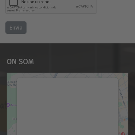
Envia
On Som
Necessitem el vostre
consentiment per carregar el
servei Google Maps!
Utilitzem un servei de tercers per incrustar
contingut del mapa que pugui recollir dades
sobre la vostra activitat. Reviseu-ne els
detalls i accepteu el servei per veure el