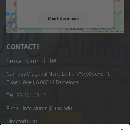
mapa.
Més Informació
Accepta
Contacte
powered by
Usercentrics Consent
Management Platform
Servei Alumni UPC
Campus Diagonal Nord, Edifici VX (Vèrtex). Pl.
Eusebi Güell, 6 08034 Barcelona
Tel.
:
93 401 63 12
E-mail
:
info.alumni@upc.edu
Directori UPC