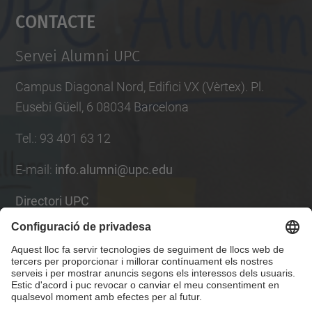
Contacte
powered by
Usercentrics Consent
Management Platform
Servei Alumni UPC
Campus Diagonal Nord, Edifici VX (Vèrtex). Pl.
Eusebi Güell, 6 08034 Barcelona
Tel.
:
93 401 63 12
E-mail
:
info.alumni@upc.edu
Directori UPC
Formulari de contacte
Llista Xarxes Socials