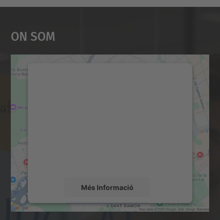
On Som
Necessitem el vostre
consentiment per carregar el
servei Google Maps!
Utilitzem un servei de tercers per incrustar
contingut del mapa que pugui recollir dades
sobre la vostra activitat. Reviseu-ne els
detalls i accepteu el servei per veure el
mapa.
Més Informació
Accepta