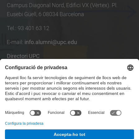
Campus Diagonal Nord, Edifici VX (Vèrtex). Pl.
Eusebi Güell, 6 08034 Barcelona
Tel.
:
93 401 63 12
E-mail
:
info.alumni@upc.edu
Directori UPC
Formulari de contacte
Llista Xarxes Socials
© UPC
UPCAlumni.