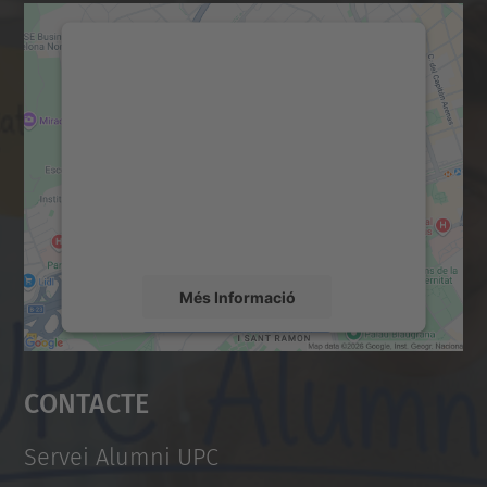
Necessitem el vostre
consentiment per carregar el
servei Google Maps!
Utilitzem un servei de tercers per incrustar
contingut del mapa que pugui recollir dades
sobre la vostra activitat. Reviseu-ne els
detalls i accepteu el servei per veure el
mapa.
Més Informació
Accepta
Contacte
powered by
Usercentrics Consent
Management Platform
Servei Alumni UPC