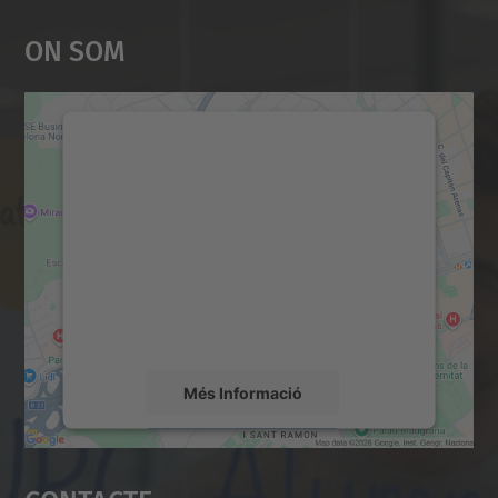
On Som
Necessitem el vostre
consentiment per carregar el
servei Google Maps!
Utilitzem un servei de tercers per incrustar
contingut del mapa que pugui recollir dades
sobre la vostra activitat. Reviseu-ne els
detalls i accepteu el servei per veure el
mapa.
Més Informació
Accepta
powered by
Usercentrics Consent