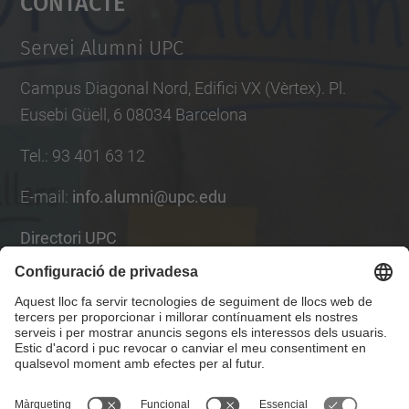
Contacte
Management Platform
Servei Alumni UPC
Campus Diagonal Nord, Edifici VX (Vèrtex). Pl.
Eusebi Güell, 6 08034 Barcelona
Tel.
:
93 401 63 12
E-mail
:
info.alumni@upc.edu
Directori UPC
Formulari de contacte
Llista Xarxes Socials