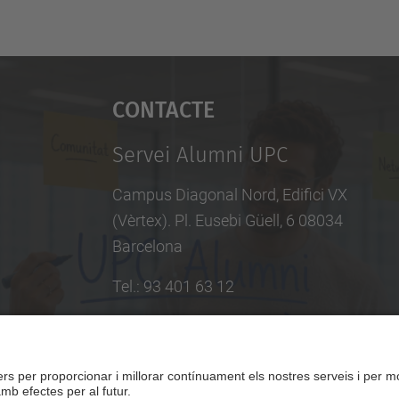
Contacte
Servei Alumni UPC
Campus Diagonal Nord, Edifici VX
(Vèrtex). Pl. Eusebi Güell, 6 08034
Barcelona
Tel.
:
93 401 63 12
E-mail
:
info.alumni@upc.edu
Directori UPC