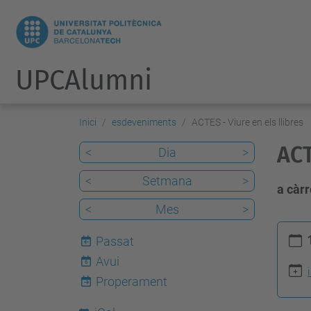
UPCAlumni
Inici
esdeveniments
ACTES - Viure en els llibres
ACT
<
Dia
>
<
Setmana
>
a càrr
<
Mes
>
h
Passat
t
Avui
6
t
Properament
p