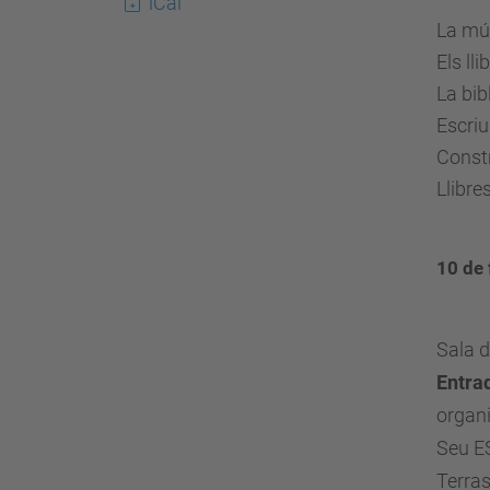
s
iCal
La mús
:
Els ll
/
La bib
/
Escriur
a
Constr
l
Llibre
u
m
n
10 de 
i
.
Sala d
u
p
Entrad
c
organ
.
Seu E
e
Terra