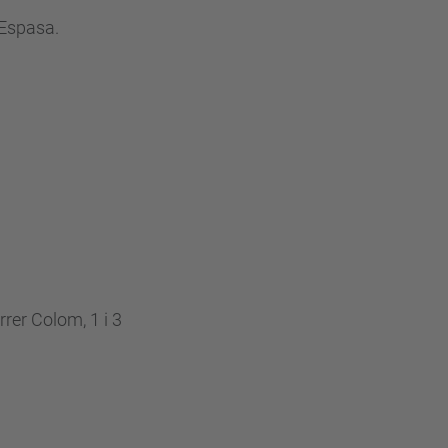
a Espasa.
rer Colom, 1 i 3