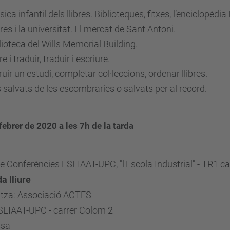
ica infantil dels llibres. Biblioteques, fitxes, l’enciclopèdi
ibres i la universitat. El mercat de Sant Antoni.
lioteca del Wills Memorial Building.
e i traduir, traduir i escriure.
uir un estudi, completar col·leccions, ordenar llibres.
s salvats de les escombraries o salvats per al record.
febrer de 2020 a les 7h de la tarda
e Conferències ESEIAAT-UPC, "l'Escola Industrial" - TR1 car
a lliure
itza: Associació ACTES
SEIAAT-UPC - carrer Colom 2
ssa