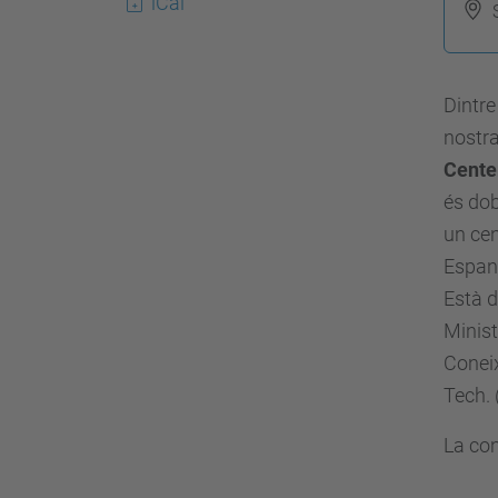
iCal
t
p
s
Dintre
:
nostra
/
Cente
/
és dob
a
un cen
l
Espan
u
Està d
m
Minist
n
Coneix
i
Tech. 
.
u
La con
p
c