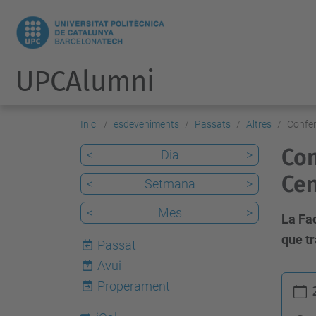
UPCAlumni
Inici
esdeveniments
Passats
Altres
Confer
Con
<
Dia
>
Cen
<
Setmana
>
<
Mes
>
La Fa
que t
Passat
Avui
7
h
Properament
t