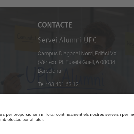
Contacte
Servei Alumni UPC
Campus Diagonal Nord, Edifici VX
(Vèrtex). Pl. Eusebi Güell, 6 08034
Barcelona
Tel.
:
93 401 63 12
E-mail
:
info.alumni@upc.edu
Directori UPC
Formulari de contacte