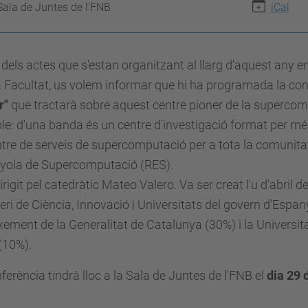
Sala de Juntes de l'FNB
iCal
 dels actes que s'estan organitzant al llarg d'aquest any
 Facultat, us volem informar que hi ha programada la co
r"
que tractarà sobre aquest centre pioner de la supercom
le: d'una banda és un centre d'investigació format per més d
tre de serveis de supercomputació per a tota la comunitat
yola de Supercomputació (RES).
irigit pel catedràtic Mateo Valero. Va ser creat l'u d'abril
eri de Ciència, Innovació i Universitats del govern d'Esp
ement de la Generalitat de Catalunya (30%) i la Universi
(10%).
ferència tindrà lloc a la Sala de Juntes de l'FNB el
dia 29 