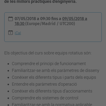
de les millors pràctiques d'enginyeria.
h
07/05/2018 a 09:30
fins a
09/05/2018 a
t
18:30
(Europe/Madrid / UTC200)
t
iCal
p
s
:
Els objectius del curs sobre equips rotatius són:
/
Comprendre el principi de funcionament
/
Familiaritzar-se amb els paràmetres de disseny
a
Conèixer els diferents tipus i parts dels equips
l
Entendre els paràmetres d'operació
u
Conèixer els diferents tipus d'accionaments
m
Comprendre els sistemes de control
n
Familiaritzar-se amb la normativa aplicable
i