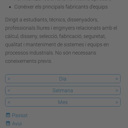
Conèixer els principals fabricants d'equips
.
u
Dirigit a estudiants, tècnics, dissenyadors,
p
professionals lliures i enginyers relacionats amb el
c
càlcul, disseny, selecció, fabricació, seguretat,
.
qualitat i manteniment de sistemes i equips en
e
processos industrials. No són necessaris
d
coneixements previs.
u
/
<
Dia
>
c
a
<
Setmana
>
/
<
Mes
>
e
s
Passat
d
Avui
10