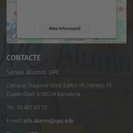
sobre la vostra activitat. Reviseu-ne els
h
detalls i accepteu el servei per veure el
o
mapa.
o
l
Més Informació
-
o
Accepta
p
Contacte
powered by
Usercentrics Consent
e
Management Platform
n
Servei Alumni UPC
-
Campus Diagonal Nord, Edifici VX (Vèrtex). Pl.
t
Eusebi Güell, 6 08034 Barcelona
a
l
Tel.
:
93 401 63 12
e
E-mail
:
info.alumni@upc.edu
n
t