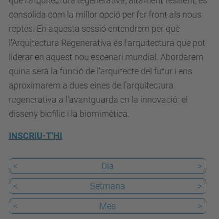
què l'arquitectura regenerativa, altament resilient, es
u
consolida com la millor opció per fer front als nous
p
reptes. En aquesta sessió entendrem per què
c
l'Arquitectura Regenerativa és l'arquitectura que pot
.
liderar en aquest nou escenari mundial. Abordarem
e
quina serà la funció de l'arquitecte del futur i ens
d
aproximarem a dues eines de l'arquitectura
u
regenerativa a l'avantguarda en la innovació: el
/
disseny biofílic i la biomimètica.
c
a
INSCRIU-T’HI
/
e
<
Dia
>
s
d
<
Setmana
>
e
<
Mes
>
v