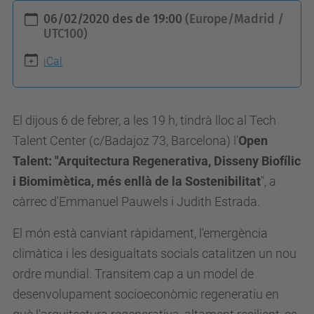
h
06/02/2020
des de
19:00
(Europe/Madrid /
t
UTC100)
t
iCal
p
s
:
El dijous 6 de febrer, a les 19 h, tindrà lloc al Tech
/
Talent Center (c/Badajoz 73, Barcelona) l'
Open
/
Talent: "Arquitectura Regenerativa, Disseny Biofílic
a
i Biomimètica, més enllà de la Sostenibilitat
", a
l
càrrec d'Emmanuel Pauwels i Judith Estrada.
u
El món està canviant ràpidament, l'emergència
m
climàtica i les desigualtats socials catalitzen un nou
n
ordre mundial. Transitem cap a un model de
i
desenvolupament socioeconòmic regeneratiu en
.