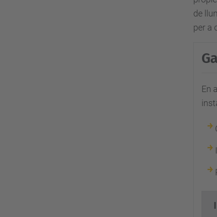
e
de llu
d
per a 
u
/
Ga
c
a
En a
/
ins
e
s
d
e
v
e
n
i