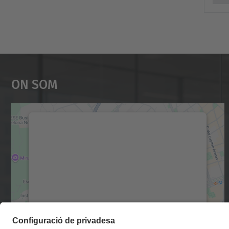
m
e
n
t
s
/
On Som
u
p
c
Necessitem el vostre consentiment
a
per carregar el servei Google Maps!
l
Utilitzem un servei de tercers per incrustar
u
contingut del mapa que pugui recollir dades
m
sobre la vostra activitat. Reviseu-ne els
detalls i accepteu el servei per veure el mapa.
n
i
Més Informació
/