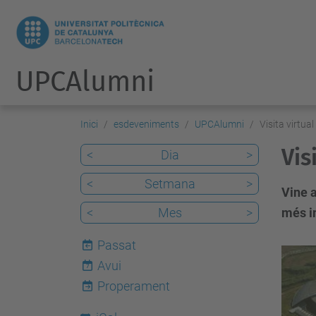
UPCAlumni
Inici
esdeveniments
UPCAlumni
Visita virtua
Vis
<
Dia
>
<
Setmana
>
Vine a
<
Mes
>
més i
Passat
h
Avui
7
t
Properament
t