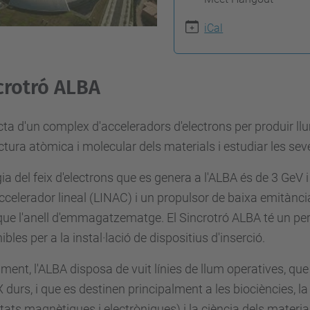
iCal
crotró ALBA
cta d'un complex d'acceleradors d'electrons per produir llu
uctura atòmica i molecular dels materials i estudiar les sev
gia del feix d'electrons que es genera a l'ALBA és de 3 Ge
ccelerador lineal (LINAC) i un propulsor de baixa emitànci
que l'anell d'emmagatzematge. El Sincrotró ALBA té un pe
ibles per a la instal·lació de dispositius d'inserció.
ment, l'ALBA disposa de vuit línies de llum operatives, qu
X durs, i que es destinen principalment a les biociències,
tats magnètiques i electròniques) i la ciència dels materia