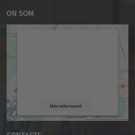
On Som
Necessitem el vostre
consentiment per carregar el
servei Google Maps!
Utilitzem un servei de tercers per incrustar
contingut del mapa que pugui recollir dades
sobre la vostra activitat. Reviseu-ne els
detalls i accepteu el servei per veure el
mapa.
Més Informació
Accepta
Contacte
powered by
Usercentrics Consent