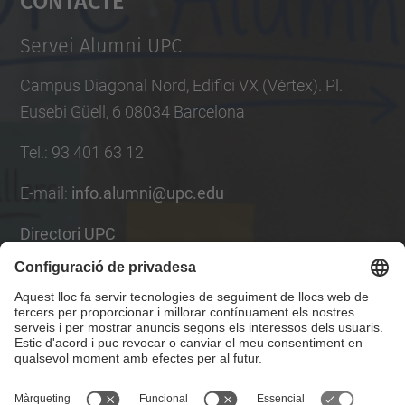
Management Platform
Servei Alumni UPC
Campus Diagonal Nord, Edifici VX (Vèrtex). Pl.
Eusebi Güell, 6 08034 Barcelona
Tel.
:
93 401 63 12
E-mail
:
info.alumni@upc.edu
Directori UPC
Formulari de contacte
Llista Xarxes Socials