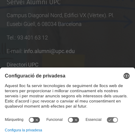
Servei Alumni UPC
Campus Diagonal Nord, Edifici VX (Vèrtex). Pl.
Eusebi Güell, 6 08034 Barcelona
Tel.
:
93 401 63 12
E-mail
:
info.alumni@upc.edu
Directori UPC
Formulari de contacte
Llista Xarxes Socials