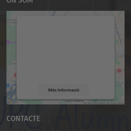
Necessitem el vostre
consentiment per carregar el
servei Google Maps!
Utilitzem un servei de tercers per incrustar
contingut del mapa que pugui recollir dades
sobre la vostra activitat. Reviseu-ne els
detalls i accepteu el servei per veure el
mapa.
Més Informació
Accepta
Contacte
powered by
Usercentrics Consent
Management Platform