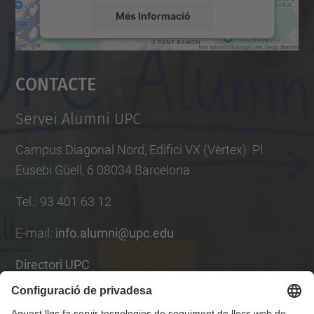
Més Informació
Accepta
Contacte
powered by
Usercentrics Consent
Management Platform
Servei Alumni UPC
Campus Diagonal Nord, Edifici VX (Vèrtex). Pl.
Eusebi Güell, 6 08034 Barcelona
Tel.
:
93 401 63 12
E-mail
:
info.alumni@upc.edu
Directori UPC
Formulari de contacte