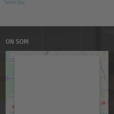
Talent Day
On Som
Necessitem el vostre
consentiment per carregar el
servei Google Maps!
Utilitzem un servei de tercers per incrustar
contingut del mapa que pugui recollir dades
sobre la vostra activitat. Reviseu-ne els
detalls i accepteu el servei per veure el
mapa.