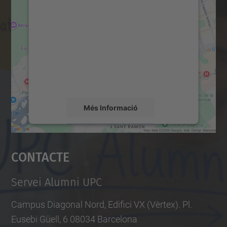
consentiment per carregar el
servei Google Maps!
Utilitzem un servei de tercers per incrustar
contingut del mapa que pugui recollir dades
sobre la vostra activitat. Reviseu-ne els
detalls i accepteu el servei per veure el
mapa.
Més Informació
Accepta
Contacte
powered by
Usercentrics Consent
Management Platform
Servei Alumni UPC
Campus Diagonal Nord, Edifici VX (Vèrtex). Pl.
Eusebi Güell, 6 08034 Barcelona