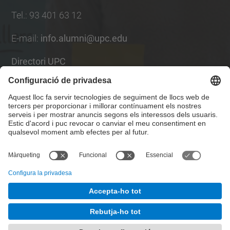
Tel.
:
93 401 63 12
E-mail
:
info.alumni@upc.edu
Directori UPC
Formulari de contacte
Llista Xarxes Socials
© UPC
UPCAlumni.
Desenvolupat amb