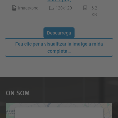
image/png
120x120
6.2
KB
Descarrega
Feu clic per a visualitzar la imatge a mida
completa…
On Som
Necessitem el vostre