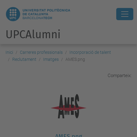
UPCAlumni
Inici
Carreres professionals
Incorporació de talent
Reclutament
Imatges
AMES.png
Comparteix:
AMES.png