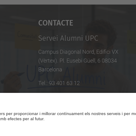
Contacte
Servei Alumni UPC
Campus Diagonal Nord, Edifici VX
(Vèrtex). Pl. Eusebi Güell, 6 08034
Barcelona
Tel.
:
93 401 63 12
E-mail
:
info.alumni@upc.edu
Directori UPC
Formulari de contacte