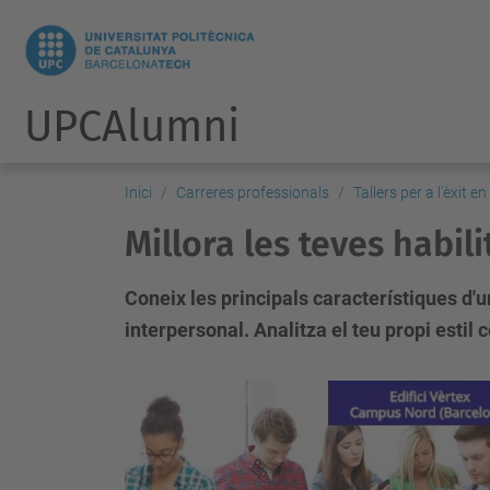
UPCAlumni
Inici
Carreres professionals
Tallers per a l'èxit e
Millora les teves habil
Coneix les principals característiques d'
interpersonal. Analitza el teu propi esti
h
t
t