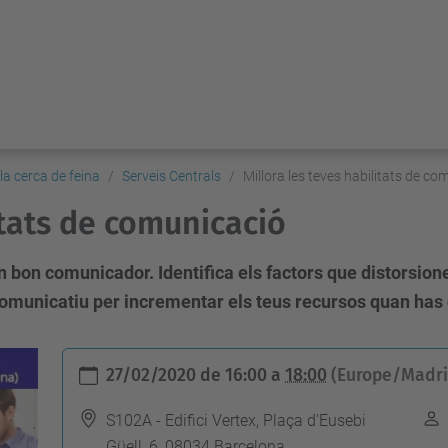
n la cerca de feina
Serveis Centrals
Millora les teves habilitats de co
itats de comunicació
un bon comunicador. Identifica els factors que distorsio
l comunicatiu per incrementar els teus recursos quan has
27/02/2020
de
16:00
a
18:00
(Europe/Madri
S102A - Edifici Vertex, Plaça d'Eusebi
Güell, 6, 08034 Barcelona