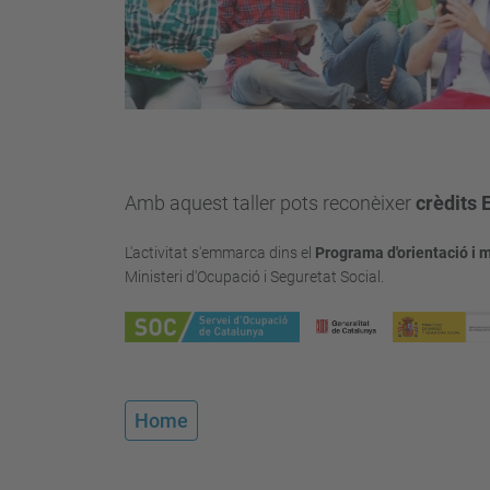
p
s
:
/
/
a
l
Amb aquest taller pots reconèixer
crèdits 
u
m
L'activitat s'emmarca dins el
Programa d'orientació i mi
Ministeri d'Ocupació i Seguretat Social.
n
i
.
u
p
Home
c
.