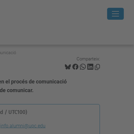
municació
Comparteix:
nen el procés de comunicació
 de comunicar.
d / UTC100)
info.alumni@upc.edu