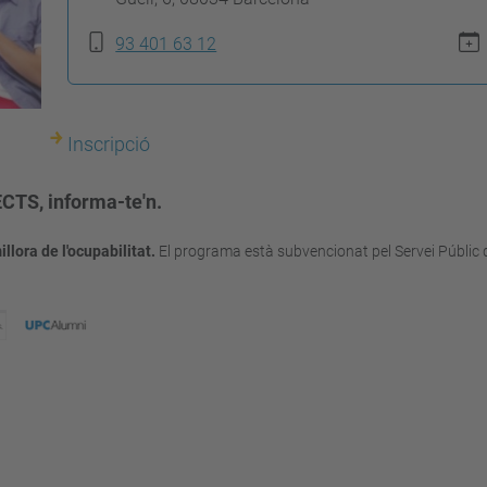
93 401 63 12
Inscripció
ECTS,
informa-te'n
.
llora de l'ocupabilitat.
El programa està subvencionat pel Servei Públic 