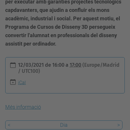
per executar amb garanties projectes tecnològics
capdavanters, que ajudin a confluir els mons
acadèmic, industrial i social. Per aquest motiu, el
Programa de Cursos de Disseny 3D persegueix
convertir l'alumnat en professionals del disseny
assistit per ordinador.
h
12/03/2021
de
16:00
a
17:00
(Europe/Madrid
t
/ UTC100)
t
iCal
p
s
:
Més informació
/
/
<
Dia
>
a