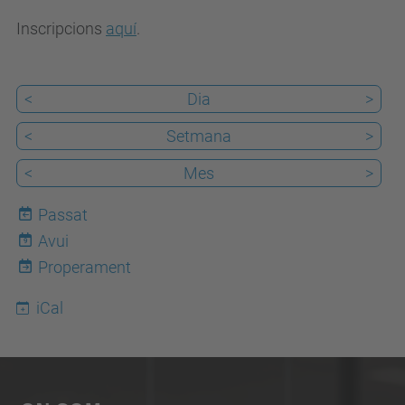
p
Inscripcions
aquí
.
c
.
<
Dia
>
e
d
<
Setmana
>
u
<
Mes
>
/
c
Passat
a
Avui
9
/
Properament
e
iCal
s
d
e
v