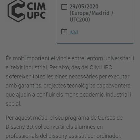
h
29/05/2020
t
(Europe/Madrid /
UTC200)
t
p
iCal
s
:
/
És molt important el vincle entre l'entorn universitari i
/
el teixit industrial. Per això, des del CIM UPC
a
s'ofereixen totes les eines necessàries per executar
l
amb garanties, projectes tecnològics capdavanters,
u
que ajudin a confluir els mons acadèmic, industrial i
m
social.
n
Per aquest motiu, el seu programa de Cursos de
i
Disseny 3D, vol convertir els alumnes en
.
professionals del disseny assistit per ordinador.
u