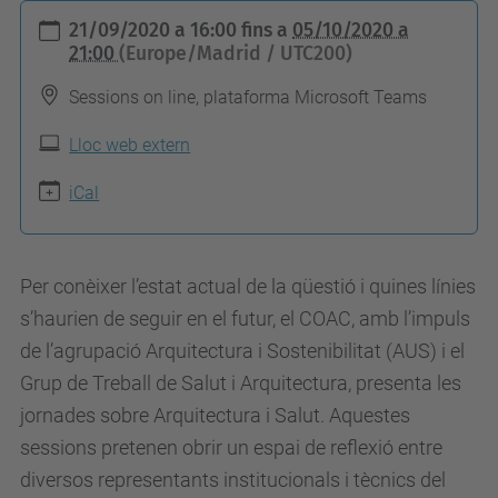
h
21/09/2020 a 16:00
fins a
05/10/2020 a
t
21:00
(Europe/Madrid / UTC200)
t
Sessions on line, plataforma Microsoft Teams
p
s
Lloc web extern
:
iCal
/
/
a
Per conèixer l’estat actual de la qüestió i quines línies
l
s’haurien de seguir en el futur, el COAC, amb l’impuls
u
de l’agrupació Arquitectura i Sostenibilitat (AUS) i el
m
Grup de Treball de Salut i Arquitectura, presenta les
n
jornades sobre Arquitectura i Salut. Aquestes
i
sessions pretenen obrir un espai de reflexió entre
.
diversos representants institucionals i tècnics del