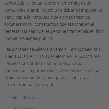
u
sector públic i privat, així com amb mitjans de
p
comunicació, amb l’objectiu de debatre i impulsar un
c
canvi cap a la introducció dels criteris tècnics
.
arquitectònics i constructius que afavoreixen el
e
benestar i la salut de les persones tant en els edificis
d
com en els espais públics.
u
Les jornades se celebraran tres dilluns consecutius,
/
a les 16.00 h: el 21 i 28 de setembre i el 5 d’octubre.
c
Les sessions tindran una hora de duració
a
cadascuna. La primera sessió fa referència a espais
/
d’oficines i educatius; la segona a l’habitatge i la
e
tercera tracta a l’espai públic.
s
d
Més informació
e
v
Inscripcions