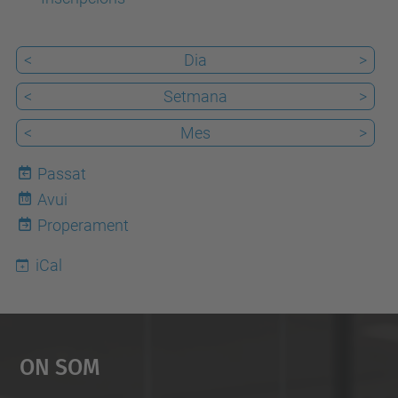
e
n
<
Dia
>
i
m
<
Setmana
>
e
<
Mes
>
n
t
Passat
s
Avui
10
/
Properament
c
iCal
o
a
c
-
On Som
j