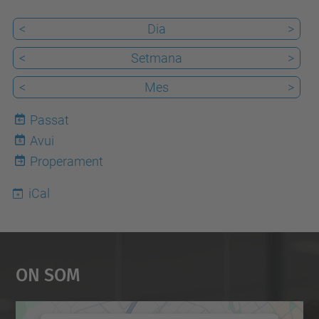
a
<
Dia
>
t
<
Setmana
>
s
/
<
Mes
>
a
Passat
l
Avui
t
6
Properament
r
e
iCal
s
/
a
On Som
q
u
e