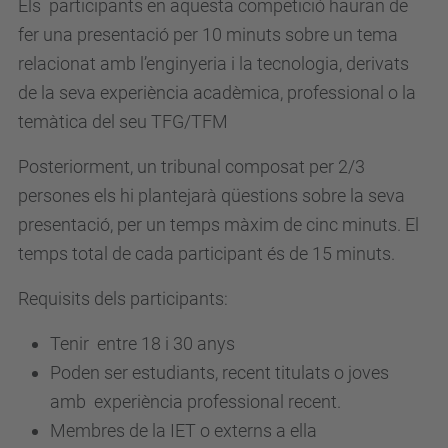
Els participants en aquesta competició hauran de
i
fer una presentació per 10 minuts sobre un tema
.
relacionat amb l’enginyeria i la tecnologia, derivats
u
de la seva experiència acadèmica, professional o la
p
temàtica del seu TFG/TFM
c
Posteriorment, un tribunal composat per 2/3
.
persones els hi plantejarà qüestions sobre la seva
e
presentació, per un temps màxim de cinc minuts. El
d
temps total de cada participant és de 15 minuts.
u
/
Requisits dels participants:
c
a
Tenir entre 18 i 30 anys
/
Poden ser estudiants, recent titulats o joves
e
amb experiència professional recent.
s
Membres de la IET o externs a ella