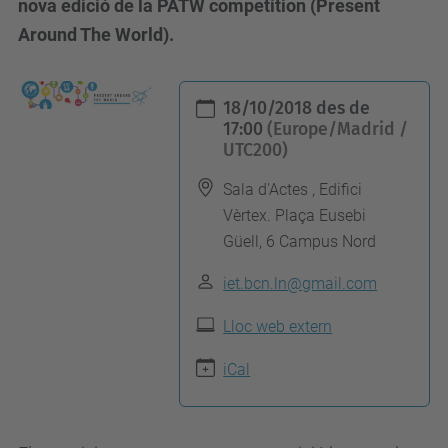
nova edició de la PATW competition (Present
Around The World).
h
18/10/2018
des de
t
17:00
(Europe/Madrid /
UTC200)
t
p
Sala d'Actes , Edifici
s
Vèrtex. Plaça Eusebi
:
Güell, 6 Campus Nord
/
iet.bcn.ln@gmail.com
/
a
Lloc web extern
l
iCal
u
m
n