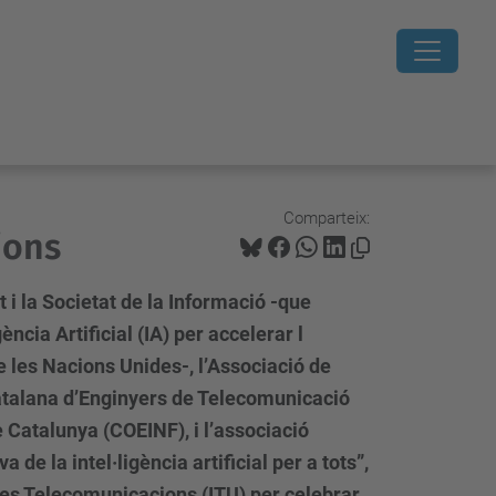
Comparteix:
ions
i la Societat de la Informació -que
ència Artificial (IA) per accelerar l
 les Nacions Unides-, l’Associació de
Catalana d’Enginyers de Telecomunicació
e Catalunya (COEINF), i l’associació
 de la intel·ligència artificial per a tots”,
 les Telecomunicacions (ITU) per celebrar