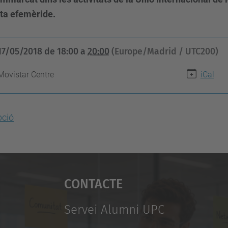
ta efemèride.
17/05/2018
de
18:00
a
20:00
(Europe/Madrid / UTC200)
Movistar Centre
iCal
pció
Contacte
Servei Alumni UPC