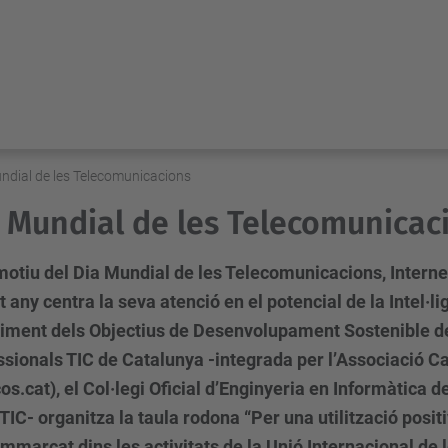
ndial de les Telecomunicacions
 Mundial de les Telecomunicac
tiu del Dia Mundial de les Telecomunicacions, Internet 
 any centra la seva atenció en el potencial de la Intel·lig
liment dels Objectius de Desenvolupament Sostenible de
ssionals TIC de Catalunya -integrada per l’Associació 
os.cat), el Col·legi Oficial d’Enginyeria en Informàtica d
IC- organitza la taula rodona “Per una utilització positiva
mmarcat dins les activitats de la Unió Internacional de