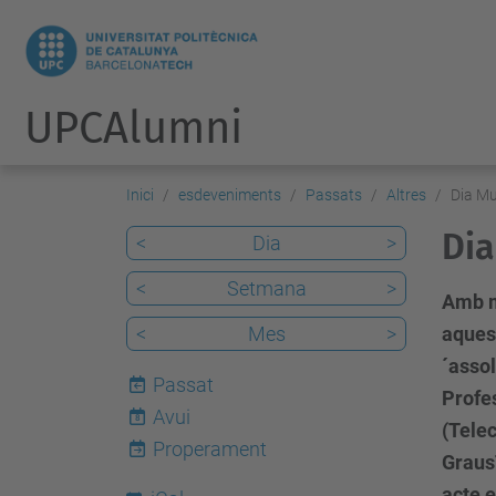
UPCAlumni
Inici
esdeveniments
Passats
Altres
Dia Mu
Dia
<
Dia
>
<
Setmana
>
Amb mo
<
Mes
>
aquest
´asso
Passat
Profe
Avui
8
(Telec
Properament
GrausT
acte e