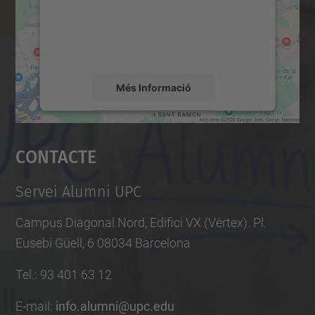
a
contingut del mapa que pugui recollir dades
s
sobre la vostra activitat. Reviseu-ne els
detalls i accepteu el servei per veure el
s
mapa.
a
t
Més Informació
s
/
Accepta
i
Contacte
powered by
Usercentrics Consent
n
Management Platform
f
Servei Alumni UPC
o
Campus Diagonal Nord, Edifici VX (Vèrtex). Pl.
/
Eusebi Güell, 6 08034 Barcelona
c
o
Tel.
:
93 401 63 12
e
E-mail
:
info.alumni@upc.edu
c