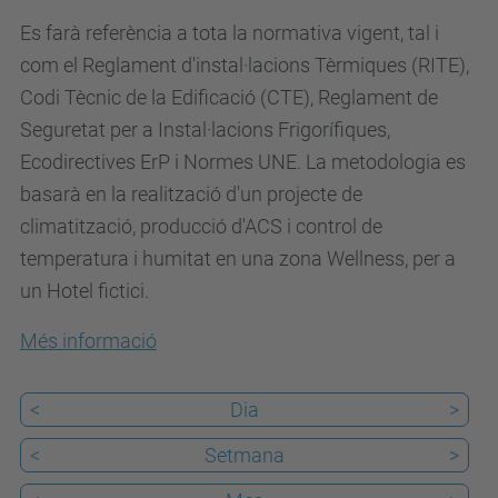
m
Es farà referència a tota la normativa vigent, tal i
n
com el Reglament d'instal·lacions Tèrmiques (RITE),
i
Codi Tècnic de la Edificació (CTE), Reglament de
.
Seguretat per a Instal·lacions Frigorífiques,
u
Ecodirectives ErP i Normes UNE. La metodologia es
p
basarà en la realització d'un projecte de
c
climatització, producció d'ACS i control de
.
temperatura i humitat en una zona Wellness, per a
e
un Hotel fictici.
d
Més informació
u
/
<
Dia
>
c
a
<
Setmana
>
/