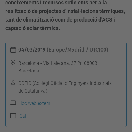
coneixements i recursos suficients per a la
realització de projectes d'instal·lacions tèrmiques,
tant de climatització com de producció d'ACS i
captació solar tèrmica.
h
04/03/2019
(Europe/Madrid / UTC100)
t
t
Barcelona - Via Laietana, 37 2n 08003
Barcelona
p
s
COEIC (Col·legi Oficial d'Enginyers Industrials
:
de Catalunya)
/
Lloc web extern
/
a
iCal
l
u