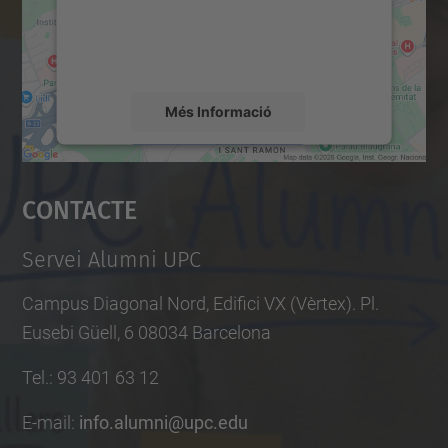
sobre la vostra activitat. Reviseu-ne els
r
detalls i accepteu el servei per veure el
s
mapa.
/
Més Informació
c
o
Accepta
p
Contacte
y
powered by
Usercentrics Consent
Management Platform
2
Servei Alumni UPC
_
o
Campus Diagonal Nord, Edifici VX (Vèrtex). Pl.
f
Eusebi Güell, 6 08034 Barcelona
_
d
Tel.
:
93 401 63 12
i
E-mail
:
info.alumni@upc.edu
s