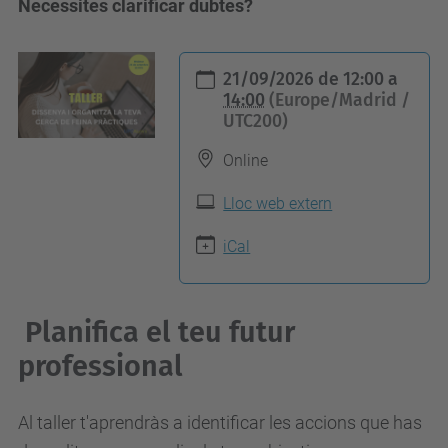
Necessites clarificar dubtes?
h
21/09/2026
de
12:00
a
t
14:00
(Europe/Madrid /
UTC200)
t
p
Online
s
Lloc web extern
:
/
iCal
/
a
Planifica el teu futur
l
u
professional
m
n
Al taller t'aprendràs a identificar les accions que has
i