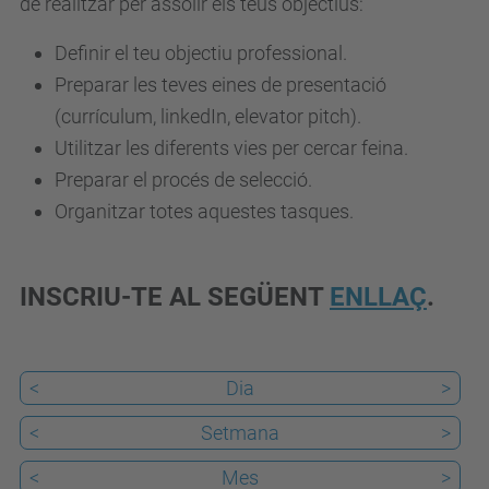
de realitzar per assolir els teus objectius:
.
Definir el teu objectiu professional.
u
Preparar les teves eines de presentació
p
(currículum, linkedIn, elevator pitch).
c
Utilitzar les diferents vies per cercar feina.
.
Preparar el procés de selecció.
e
Organitzar totes aquestes tasques.
d
u
/
INSCRIU-TE AL SEGÜENT
ENLLAÇ
.
c
a
/
<
Dia
>
e
<
Setmana
>
s
d
<
Mes
>