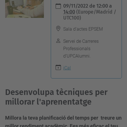
h
09/11/2022
de
12:00
a
t
14:00
(Europe/Madrid /
UTC100)
t
p
Sala d'actes EPSEM
s
Servei de Carreres
:
Professionals
/
d'UPCAlumni.
/
a
iCal
l
u
Desenvolupa tècniques per
m
millorar l'aprenentatge
n
i
.
Millora la teva planificació del temps per treure un
u
millor rendiment acadèmic. Fes més eficaç el teu