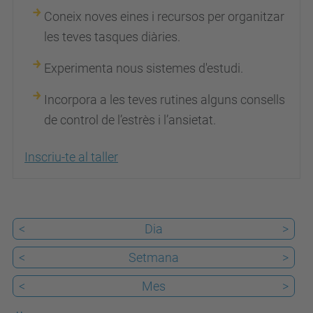
e
Coneix noves
eines i recursos per organitzar
n
les teves tasques diàries.
i
Experimenta nous sistemes d'estudi.
m
e
Incorpora a les teves rutines alguns consells
n
de control de l’estrès i l’ansietat.
t
s
Inscriu-te al taller
/
u
p
<
Dia
>
c
a
<
Setmana
>
l
<
Mes
>
u
m