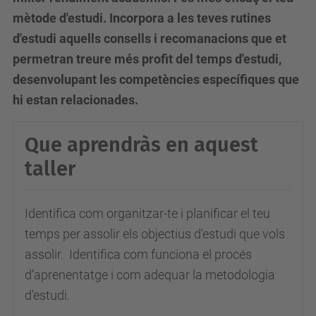
p
mètode d'estudi. Incorpora a les teves rutines
c
d'estudi aquells consells i recomanacions que et
.
permetran treure més profit del temps d'estudi,
e
desenvolupant les competències específiques que
d
hi estan relacionades.
u
/
Que aprendràs en aquest
c
taller
a
/
Identifica com organitzar-te i planificar el teu
e
temps per assolir els objectius d'estudi que vols
s
assolir. Identifica
com funciona el procés
d
d’aprenentatge i com adequar la metodologia
e
d'estudi.
v