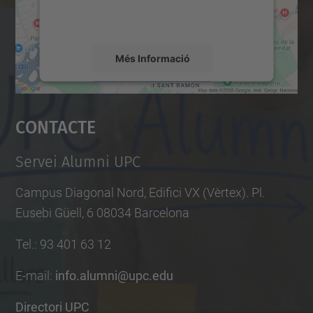
detalls i accepteu el servei per veure el
n
mapa.
-
a
Més Informació
-
e
Accepta
s
Contacte
powered by
Usercentrics Consent
t
Management Platform
u
Servei Alumni UPC
d
i
Campus Diagonal Nord, Edifici VX (Vèrtex). Pl.
a
Eusebi Güell, 6 08034 Barcelona
r
Tel.
:
93 401 63 12
-
t
E-mail
:
info.alumni@upc.edu
e
Directori UPC