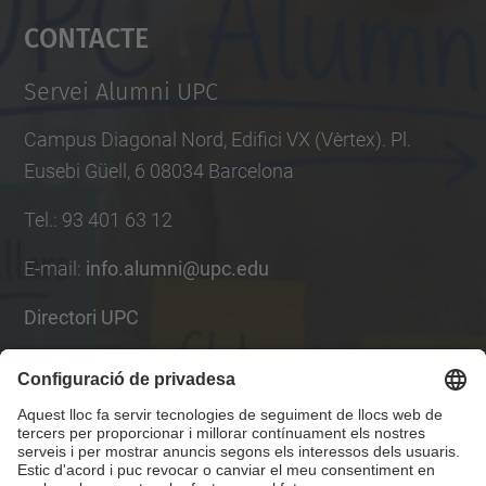
Contacte
powered by
Usercentrics Consent
Management Platform
Servei Alumni UPC
Campus Diagonal Nord, Edifici VX (Vèrtex). Pl.
Eusebi Güell, 6 08034 Barcelona
Tel.
:
93 401 63 12
E-mail
:
info.alumni@upc.edu
Directori UPC
Formulari de contacte
Llista Xarxes Socials