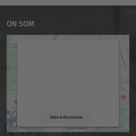
On Som
Necessitem el vostre
consentiment per carregar el
servei Google Maps!
Utilitzem un servei de tercers per incrustar
contingut del mapa que pugui recollir dades
sobre la vostra activitat. Reviseu-ne els
detalls i accepteu el servei per veure el
mapa.
Més Informació
Accepta