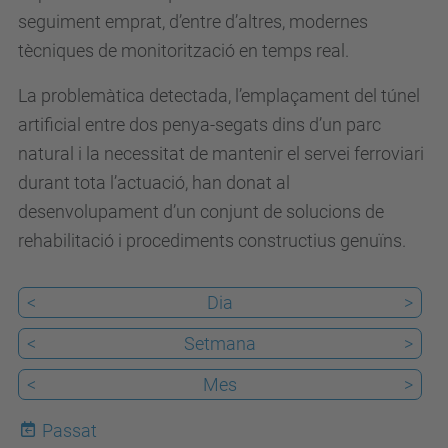
c
seguiment emprat, d’entre d’altres, modernes
a
tècniques de monitorització en temps real.
/
e
La problemàtica detectada, l’emplaçament del túnel
s
artificial entre dos penya-segats dins d’un parc
d
natural i la necessitat de mantenir el servei ferroviari
e
durant tota l’actuació, han donat al
v
desenvolupament d’un conjunt de solucions de
e
rehabilitació i procediments constructius genuïns.
n
i
<
Dia
>
m
<
Setmana
>
e
n
<
Mes
>
t
Passat
s