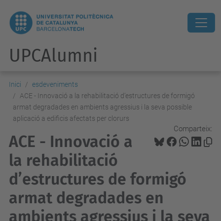
UPCAlumni
Inici
esdeveniments
ACE - Innovació a la rehabilitació d’estructures de formigó
armat degradades en ambients agressius i la seva possible
aplicació a edificis afectats per clorurs
Comparteix:
ACE - Innovació a
la rehabilitació
d’estructures de formigó
armat degradades en
ambients agressius i la seva