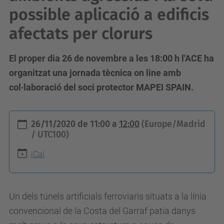
possible aplicació a edificis
afectats per clorurs
El proper dia 26 de novembre a les 18:00 h l'ACE ha
organitzat una jornada tècnica on line amb
col·laboració del soci protector MAPEI SPAIN.
h
26/11/2020
de
11:00
a
12:00
(Europe/Madrid
t
/ UTC100)
t
iCal
p
s
:
Un dels túnels artificials ferroviaris situats a la línia
/
convencional de la Costa del Garraf patia danys
/