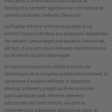
molt greus a la seva estructura a causa de
a
l’exposició a l’ambient agressiu marí, l’existència de
l
corrents paràsites i defectes d’execució.
u
La finalitat del túnel artificial és protegir la via
m
enfront l’impacte de blocs que poguessin desprendre
n
del vessant i penya-segat suprajacents, tractant-se,
i
per tant, d’una estructura d’elevada importància que
.
ha de resistir accions dinàmiques.
u
p
En aquesta exposició es detalla el procés de
c
identificació de la complexa problemàtica existent, la
.
campanya d’assajos realitzats, el diagnòstic
e
efectuat, el disseny projectual de les solucions
d
particularitzades pels diferents elements
u
estructurals del túnel artificial, així com la
/
implementació d’aquestes solucions en obra i el