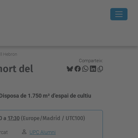
all Hebron
Comparteix:
hort del
 Disposa de 1.750 m² d’espai de cultiu
0
a
17:30
(Europe/Madrid / UTC100)
rcat
UPC Alumni