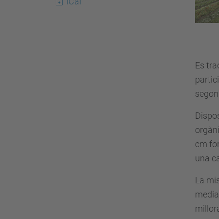
iCal
p
s
:
/
/
Es tra
a
partic
l
segon 
u
Dispos
m
orgàni
n
cm for
i
una c
.
u
La mis
p
mediam
c
millor
.