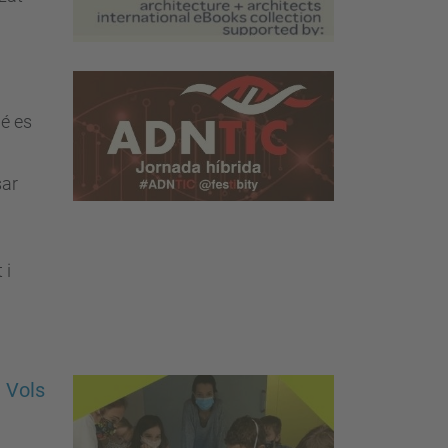
bé es
sar
 i
 Vols