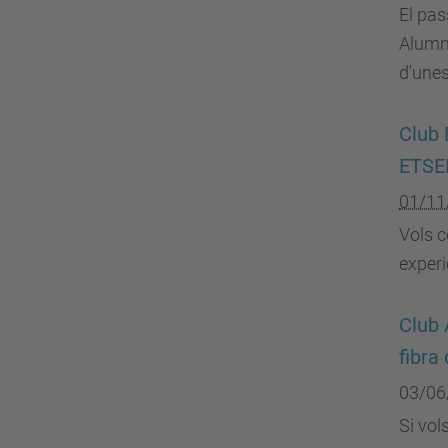
El pas
Alumni
d'unes
Club 
ETSE
01/11
Vols c
experi
Club 
fibra
03/06
Si vol