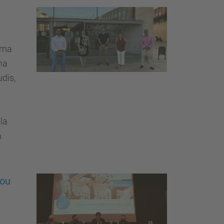
rama
ha
udis,
la
a
nou