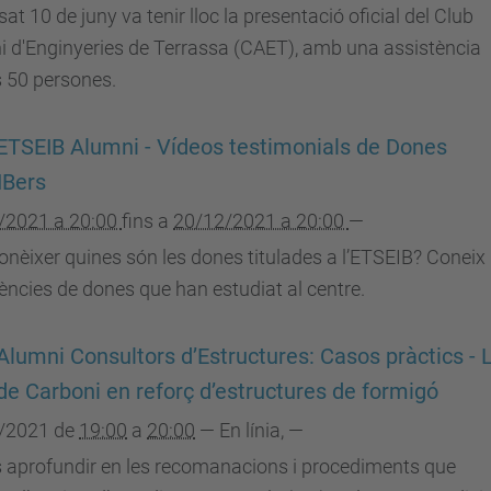
sat 10 de juny va tenir lloc la presentació oficial del Club
 d'Enginyeries de Terrassa (CAET), amb una assistència
 50 persones.
ETSEIB Alumni - Vídeos testimonials de Dones
IBers
/2021 a 20:00
fins a
20/12/2021 a 20:00
—
onèixer quines són les dones titulades a l’ETSEIB? Coneix 
ències de dones que han estudiat al centre.
Alumni Consultors d’Estructures: Casos pràctics - 
 de Carboni en reforç d’estructures de formigó
/2021
de
19:00
a
20:00
—
En línia
,
—
s aprofundir en les recomanacions i procediments que