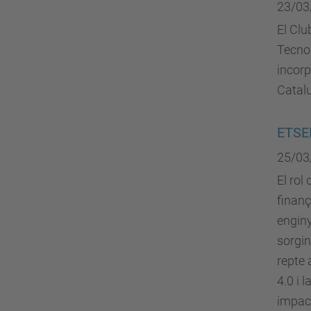
23/03
El Cl
Tecnol
incorp
Catal
ETSEI
25/03
El rol
finanç
enginy
sorgin
repte 
4.0 i 
impac