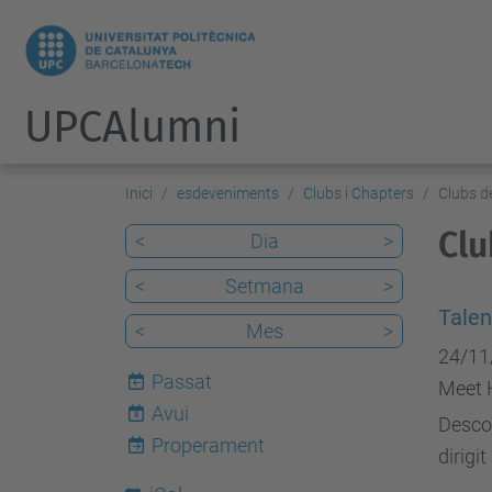
UPCAlumni
Inici
esdeveniments
Clubs i Chapters
Clubs d
Clu
<
Dia
>
<
Setmana
>
Talen
<
Mes
>
24/11
Passat
Meet 
Avui
8
Descob
Properament
dirigi