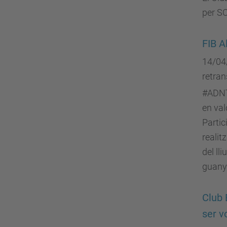
per SC
FIB A
14/04
retran
#ADNTI
en val
Partic
realit
del ll
guany
Club 
ser v