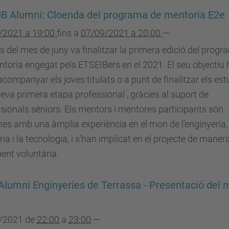
B Alumni: Cloenda del programa de mentoria E2e
/2021 a 19:00
fins a
07/09/2021 a 20:00
—
ls del mes de juny va finalitzar la primera edició del prog
toria engegat pels ETSEIBers en el 2021. El seu objectiu 
acompanyar els joves titulats o a punt de finalitzar els est
seva primera etapa professional , gràcies al suport de
sionals sèniors. Els mentors i mentores participants són
es amb una àmplia experiència en el mon de l’enginyeria, 
ria i la tecnologia, i s’han implicat en el projecte de maner
ent voluntària.
Alumni Enginyeries de Terrassa - Presentació del 
/2021
de
22:00
a
23:00
—