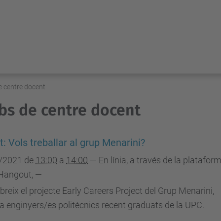
e centre docent
bs de centre docent
t: Vols treballar al grup Menarini?
/2021
de
13:00
a
14:00
—
En línia, a través de la platafor
Hangout
,
—
reix el projecte Early Careers Project del Grup Menarini,
t a enginyers/es politècnics recent graduats de la UPC.