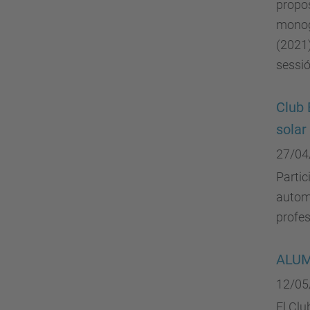
propos
monogr
(2021)
sessió
Club 
solar
27/04
Partic
automa
profes
ALUMN
12/05
El Cl