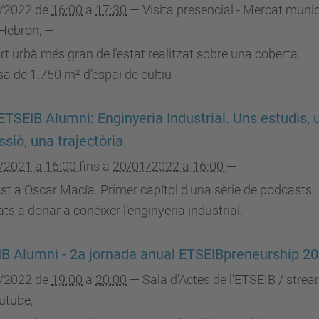
/2022
de
16:00
a
17:30
—
Visita presencial - Mercat munic
'Hebron
,
—
ort urbà més gran de l’estat realitzat sobre una coberta.
a de 1.750 m² d’espai de cultiu
ETSEIB Alumni: Enginyeria Industrial. Uns estudis, 
ssió, una trajectòria.
/2021 a 16:00
fins a
20/01/2022 a 16:00
—
t a Oscar Macía. Primer capítol d'una sèrie de podcasts
ats a donar a conèixer l’enginyeria industrial.
B Alumni - 2a jornada anual ETSEIBpreneurship 2
/2022
de
19:00
a
20:00
—
Sala d'Actes de l'ETSEIB / stre
outube
,
—