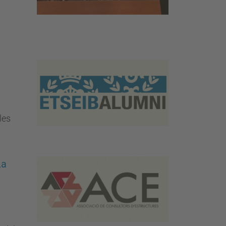
les
La