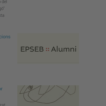
ó del
gó”
sta
cions
or
zat