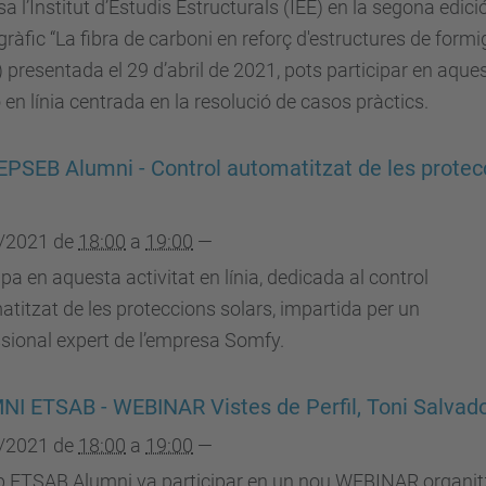
a l’Institut d’Estudis Estructurals (IEE) en la segona edici
àfic “La fibra de carboni en reforç d'estructures de formi
 presentada el 29 d’abril de 2021, pots participar en aque
 en línia centrada en la resolució de casos pràctics.
EPSEB Alumni - Control automatitzat de les protec
/2021
de
18:00
a
19:00
—
ipa en aquesta activitat en línia, dedicada al control
titzat de les proteccions solars, impartida per un
sional expert de l’empresa Somfy.
I ETSAB - WEBINAR Vistes de Perfil, Toni Salvad
/2021
de
18:00
a
19:00
—
ub ETSAB Alumni va participar en un nou WEBINAR organit