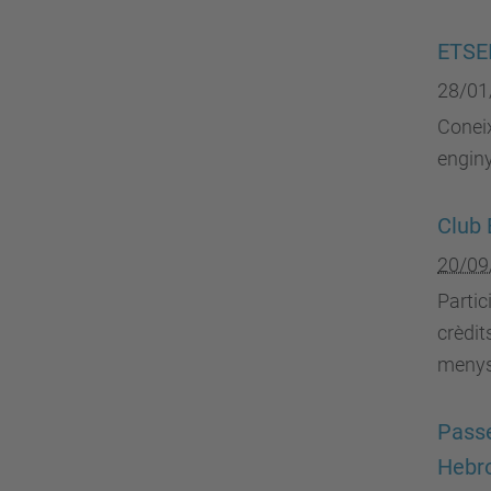
ETSEI
28/01
Coneix
enginy
Club 
20/09
Partic
crèdit
menys 
Passe
Hebr