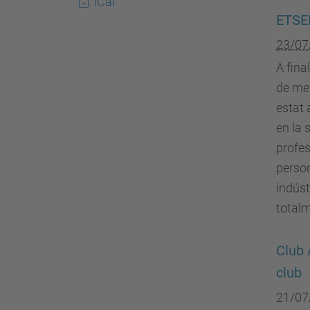
iCal
ETSEI
23/07
A fina
de men
estat 
en la 
profes
person
indúst
totalm
Club 
club
21/07