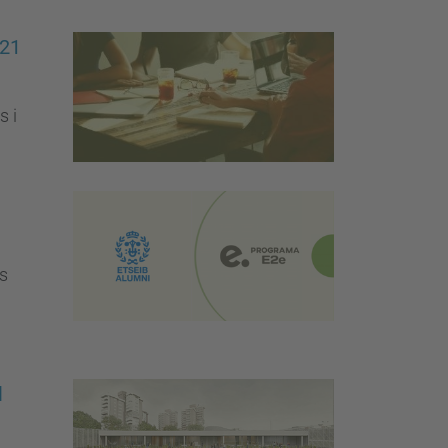
021
s i
ms
l