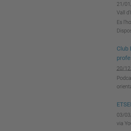
21/01
Vall d
Es l’h
Dispos
Club 
profe
20/12
Podcas
orient
ETSEI
03/03
via Y