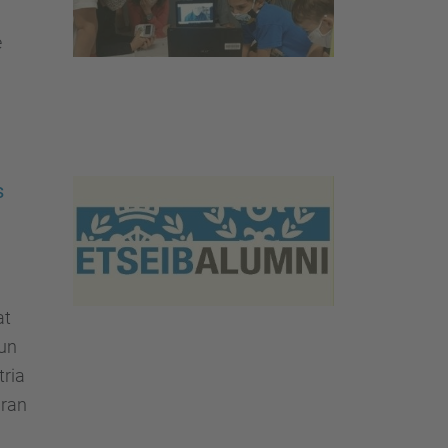
e
s
at
'un
tria
aran