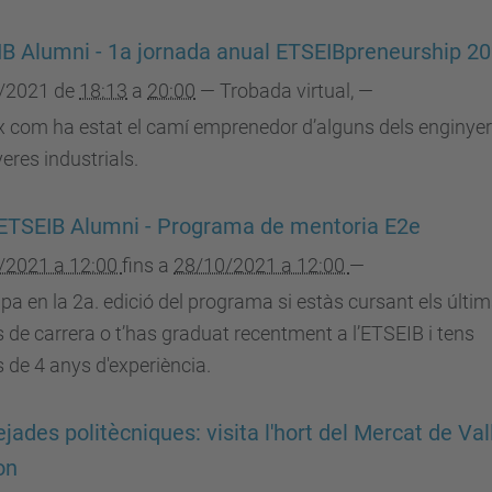
B Alumni - 1a jornada anual ETSEIBpreneurship 2
/2021
de
18:13
a
20:00
—
Trobada virtual
,
—
 com ha estat el camí emprenedor d’alguns dels enginyer
eres industrials.
ETSEIB Alumni - Programa de mentoria E2e
/2021 a 12:00
fins a
28/10/2021 a 12:00
—
ipa en la 2a. edició del programa si estàs cursant els últi
s de carrera o t’has graduat recentment a l’ETSEIB i tens
de 4 anys d'experiència.
jades politècniques: visita l'hort del Mercat de Val
on