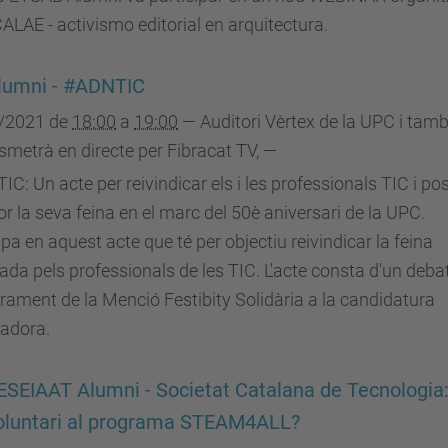
ALAE - activismo editorial en arquitectura.
lumni - #ADNTIC
/2021
de
18:00
a
19:00
—
Auditori Vèrtex de la UPC i tam
smetrà en directe per Fibracat TV
,
—
C: Un acte per reivindicar els i les professionals TIC i po
or la seva feina en el marc del 50è aniversari de la UPC.
ipa en aquest acte que té per objectiu reivindicar la feina
zada pels professionals de les TIC. L'acte consta d'un debat
iurament de la Menció Festibity Solidària a la candidatura
adora.
ESEIAAT Alumni - Societat Catalana de Tecnologia:
oluntari al programa STEAM4ALL?