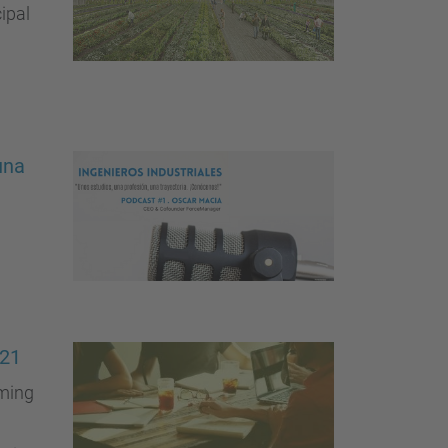
ipal
una
021
aming