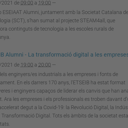
/2021
de
09:00
a
19:00
—
ub ESEIAAT Alumni, juntament amb la Societat Catalana d
ogia (SCT), s’han sumat al projecte STEAM4all, que
ora continguts de tecnologia a les escoles rurals de
unya.
B Alumni - La transformació digital a les emprese
/2021
de
19:00
a
20:00
—
 dels enginyers/es industrials a les empreses i fonts de
ament. En els darrers 170 anys, l'ETSEIB ha estat format
eres i enginyers capaços de liderar els canvis que han an
t. Ara les empreses i els professionals es troben davant d
accelerat degut a la Covid-19: la Revolució Digital, la Indús
la Transformació Digital. Tots els àmbits de la societat est
tats.