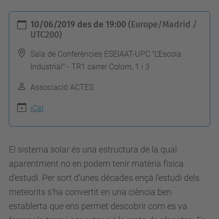
h
10/06/2019
des de
19:00
(Europe/Madrid /
t
UTC200)
t
Sala de Conferències ESEIAAT-UPC "L'Escola
p
Industrial" - TR1 carrer Colom, 1 i 3
s
Associació ACTES
:
/
iCal
/
a
l
El sistema solar és una estructura de la qual
u
aparentment no en podem tenir matèria física
m
d’estudi. Per sort d’unes dècades ençà l’estudi dels
n
meteorits s’ha convertit en una ciència ben
i
establerta que ens permet descobrir com es va
.