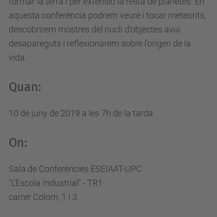
formar la terra i per extensió la resta de planetes. En
u
aquesta conferència podrem veure i tocar meteorits,
p
descobrirem mostres del nucli d’objectes avui
c
desapareguts i reflexionarem sobre l’origen de la
.
vida.
e
d
Quan:
u
/
10 de juny de 2019 a les 7h de la tarda
c
a
On:
/
e
Sala de Conferències ESEIAAT-UPC
s
"L'Escola Industrial" - TR1
d
carrer Colom, 1 i 3
e