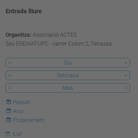
v
Entrada lliure
e
n
i
Organitza:
Associació ACTES
m
Seu ESEIAAT-UPC - carrer Colom 2, Terrassa
e
n
<
Dia
>
t
s
<
Setmana
>
/
<
Mes
>
p
a
Passat
s
Avui
7
s
Properament
a
iCal
t