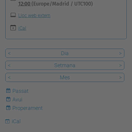
t
12:00
(Europe/Madrid / UTC100)
t
Lloc web extern
p
s
iCal
:
/
<
Dia
>
/
a
<
Setmana
>
l
<
Mes
>
u
m
Passat
n
Avui
7
i
Properament
.
iCal
u
p