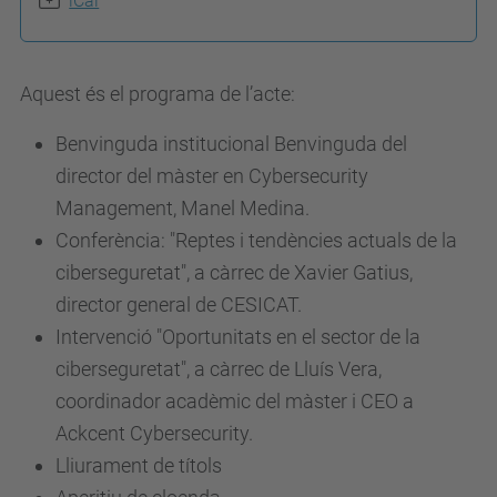
iCal
:
/
/
Aquest és el programa de l’acte:
a
l
Benvinguda institucional Benvinguda del
u
director del màster en Cybersecurity
m
Management, Manel Medina.
n
Conferència: "Reptes i tendències actuals de la
i
ciberseguretat", a càrrec de Xavier Gatius,
.
director general de CESICAT.
u
Intervenció "Oportunitats en el sector de la
p
ciberseguretat", a càrrec de Lluís Vera,
c
coordinador acadèmic del màster i CEO a
.
Ackcent Cybersecurity.
e
Lliurament de títols
d