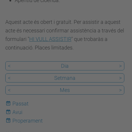
Aperitiu de cloenda.
u
/
Aquest acte és obert i gratuït. Per assistir a aquest
c
acte és necessari confirmar assistència a través del
a
formulari "
HI VULL ASSISTIR
" que trobaràs a
/
continuació. Places limitades.
e
s
d
<
Dia
>
e
<
Setmana
>
v
<
Mes
>
e
n
Passat
i
Avui
9
m
Properament
e