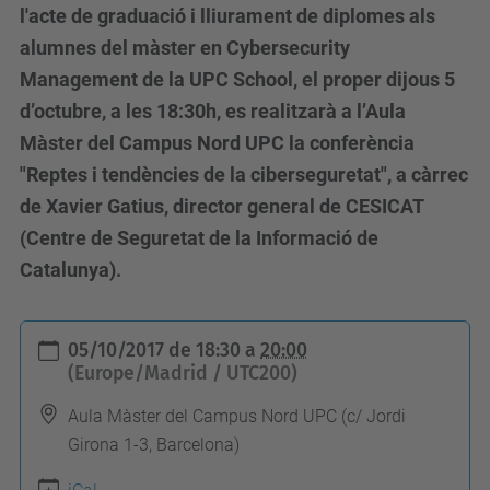
l'acte de graduació i lliurament de diplomes als
alumnes del màster en Cybersecurity
Management de la UPC School, el proper dijous 5
d’octubre, a les 18:30h, es realitzarà a l’Aula
Màster del Campus Nord UPC la conferència
"Reptes i tendències de la ciberseguretat", a càrrec
de Xavier Gatius, director general de CESICAT
(Centre de Seguretat de la Informació de
Catalunya).
h
05/10/2017
de
18:30
a
20:00
t
(Europe/Madrid / UTC200)
t
Aula Màster del Campus Nord UPC (c/ Jordi
p
Girona 1-3, Barcelona)
s