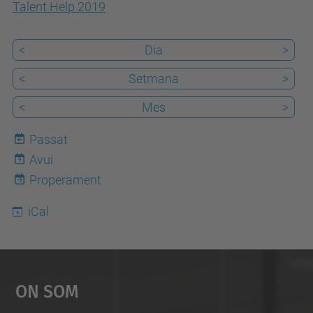
Talent Help 2019
i
.
<
Dia
>
u
p
<
Setmana
>
c
<
Mes
>
.
e
Passat
d
Avui
9
u
Properament
/
iCal
c
a
/
e
On Som
s