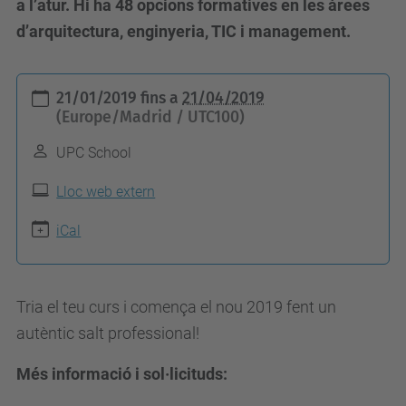
a l’atur. Hi ha 48 opcions formatives en les àrees
d’arquitectura, enginyeria, TIC i management.
h
21/01/2019
fins a
21/04/2019
t
(Europe/Madrid / UTC100)
t
UPC School
p
s
Lloc web extern
:
iCal
/
/
a
Tria el teu curs i comença el nou 2019 fent un
l
autèntic salt professional!
u
Més informació i sol·licituds:
m
n